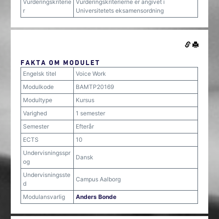
Vurderingskriterie
Vurderingskriterierne er angivet i
r
Universitetets eksamensordning
FAKTA OM MODULET
Engelsk titel
Voice Work
Modulkode
BAMTP20169
Modultype
Kursus
Varighed
1 semester
Semester
Efterår
ECTS
10
Undervisningsspr
Dansk
og
Undervisningsste
Campus Aalborg
d
Modulansvarlig
Anders Bonde