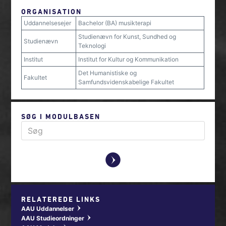
ORGANISATION
Uddannelsesejer
Bachelor (BA) musikterapi
Studienævn for Kunst, Sundhed og
Studienævn
Teknologi
Institut
Institut for Kultur og Kommunikation
Det Humanistiske og
Fakultet
Samfundsvidenskabelige Fakultet
SØG I MODULBASEN
y
RELATEREDE LINKS
AAU Uddannelser
w
AAU Studieordninger
w