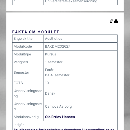
r
Universitetets eksamensordning
FAKTA OM MODULET
Engelsk titel
Aesthetics
Modulkode
BAKDM202627
Modultype
Kursus
Varighed
1 semester
Forår
Semester
BA 4. semester
ECTS
10
Undervisningsspr
Dansk
og
Undervisningsste
Campus Aalborg
d
Modulansvarlig
Ole Ertløv Hansen
Indgår i
Studieordning for bacheloruddannelsen i kommunikation og