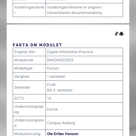
Vurderingskriterie
Vurderingskriterierne er angivet i
r
Universitetets eksamensordning
FAKTA OM MODULET
Engelsk titel
Digital Information Practice
Modulkode
BAKDM202625
Modultype
Kursus
Varighed
1 semester
Forår
Semester
BA 4. semester
ECTS
10
Undervisningsspr
Dansk
og
Undervisningsste
Campus Aalborg
d
Modulansvarlig
Ole Ertløv Hansen