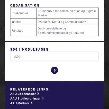
ORGANISATION
Studienævn for Kommunikation og Digitale
Studienævn
Medier
Institut
Institut for Kultur og Kommunikation
Det Humanistiske og
Fakultet
Samfundsvidenskabelige Fakultet
SØG I MODULBASEN
y
RELATEREDE LINKS
AAU Uddannelser
w
AAU Studieordninger
w
AAU Moduler
w