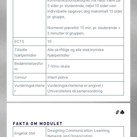
kommunikationsdesignet må højst være på
5 sider pr. studerende, højst 10 sider ved
individuelle opgaver, dog maksimalt 15 sider
pr. gruppe.
Normeret prøvetid: 15 min. pr. studerende +
5 minutter til gruppen.
ECTS
10
Tilladte
Alle skriftlige og alle elektroniske
hjælpemidler
hjælpemidler
Bedømmelsesfor
7-trins-skala
m
Censur
Intern prøve
Vurderingskriterie
Vurderingskriterierne er angivet i
r
Universitetets eksamensordning
FAKTA OM MODULET
Designing Communication: Learning,
Engelsk titel
Network and Organization