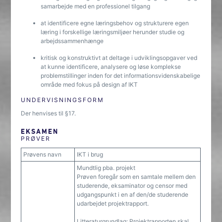
samarbejde med en professionel tilgang
at identificere egne læringsbehov og strukturere egen
læring i forskellige læringsmiljøer herunder studie og
arbejdssammenhænge
kritisk og konstruktivt at deltage i udviklingsopgaver ved
at kunne identificere, analysere og løse komplekse
problemstillinger inden for det informationsvidenskabelige
område med fokus på design af IKT
UNDERVISNINGSFORM
Der henvises til §17.
EKSAMEN
PRØVER
Prøvens navn
IKT i brug
Mundtlig pba. projekt
Prøven foregår som en samtale mellem den
studerende, eksaminator og censor med
udgangspunkt i en af den/de studerende
udarbejdet projektrapport.
Litteraturgrundlag: Projektrapporten skal