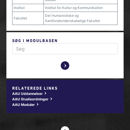
Institut
Institut for Kultur og Kommunikation
Det Humanistiske og
Fakultet
Samfundsvidenskabelige Fakultet
SØG I MODULBASEN
y
RELATEREDE LINKS
AAU Uddannelser
w
AAU Studieordninger
w
AAU Moduler
w