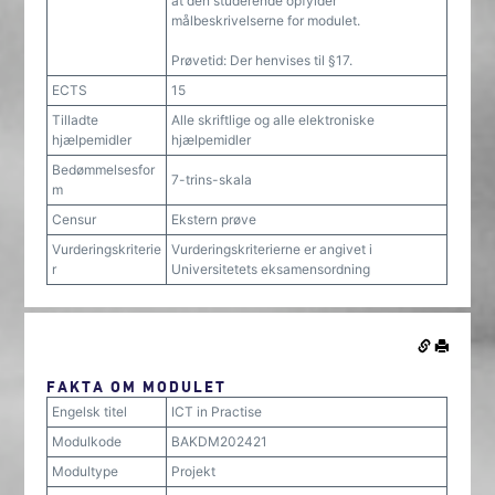
at den studerende opfylder
målbeskrivelserne for modulet.
Prøvetid: Der henvises til §17.
ECTS
15
Tilladte
Alle skriftlige og alle elektroniske
hjælpemidler
hjælpemidler
Bedømmelsesfor
7-trins-skala
m
Censur
Ekstern prøve
Vurderingskriterie
Vurderingskriterierne er angivet i
r
Universitetets eksamensordning
FAKTA OM MODULET
Engelsk titel
ICT in Practise
Modulkode
BAKDM202421
Modultype
Projekt