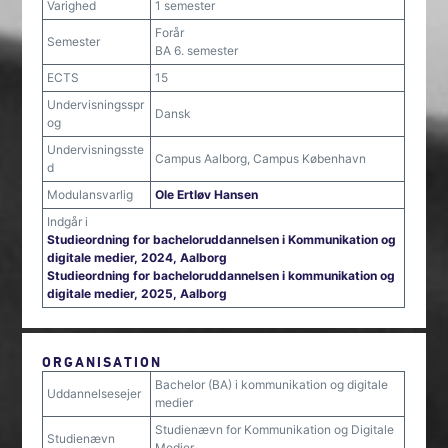
Varighed
1 semester
Forår
Semester
BA 6. semester
ECTS
15
Undervisningsspr
Dansk
og
Undervisningsste
Campus Aalborg, Campus København
d
Modulansvarlig
Ole Ertløv Hansen
Indgår i
Studieordning for bacheloruddannelsen i Kommunikation og
digitale medier, 2024, Aalborg
Studieordning for bacheloruddannelsen i kommunikation og
digitale medier, 2025, Aalborg
ORGANISATION
Bachelor (BA) i kommunikation og digitale
Uddannelsesejer
medier
Studienævn for Kommunikation og Digitale
Studienævn
Medier