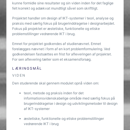
kunne formidle sine resultater og sin viden inden for det faglige
felt korrekt og adækvat mundtligt såvel som skriftligt.
Projektet handler om design af IKT-systemer i teori, analyse og
praksis med særlig fokus på brugerinddragelse i designarbejdet.
Fokus på projektet er æstetiske, funktionelle og etiske
problemstillinger vedrørende IKT i brug.
Emnet for projektet godkendes af studienævnet. Emnet
forelægges nævnet i form af en kort problemformulering. Ved
godkendelsen fastsættes en frist for afleveringen af projektet.
For sen aflevering tæller som et eksamensforsøg.
LÆRINGSMÅL
VIDEN
Den studerende skal gennem modulet opnå viden om:
teori, metode og praksis inden for det
informationsvidenskabelige område med særlig fokus på
brugerinddragelse i design og udviklingsmetoder til design
af IKT-systemer
æstetiske, funktionelle og etiske problemstillinger
vedrørende IKT i brug