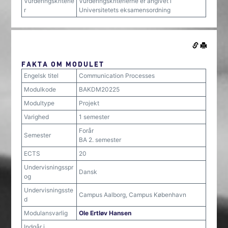
Vurderingskriterie
Vurderingskriterierne er angivet i
r
Universitetets eksamensordning
FAKTA OM MODULET
Engelsk titel
Communication Processes
Modulkode
BAKDM20225
Modultype
Projekt
Varighed
1 semester
Forår
Semester
BA 2. semester
ECTS
20
Undervisningsspr
Dansk
og
Undervisningsste
Campus Aalborg, Campus København
d
Modulansvarlig
Ole Ertløv Hansen
Indgår i