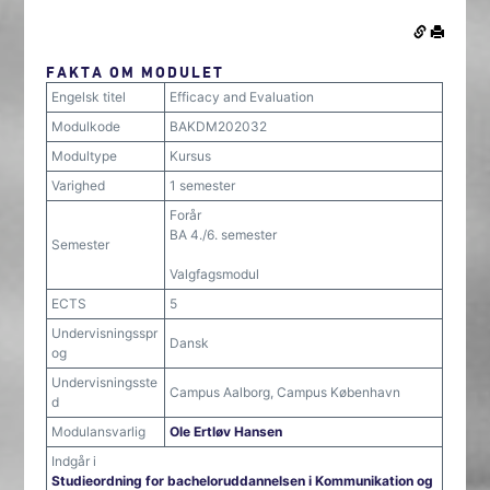
FAKTA OM MODULET
Engelsk titel
Efficacy and Evaluation
Modulkode
BAKDM202032
Modultype
Kursus
Varighed
1 semester
Forår
BA 4./6. semester
Semester
Valgfagsmodul
ECTS
5
Undervisningsspr
Dansk
og
Undervisningsste
Campus Aalborg, Campus København
d
Modulansvarlig
Ole Ertløv Hansen
Indgår i
Studieordning for bacheloruddannelsen i Kommunikation og