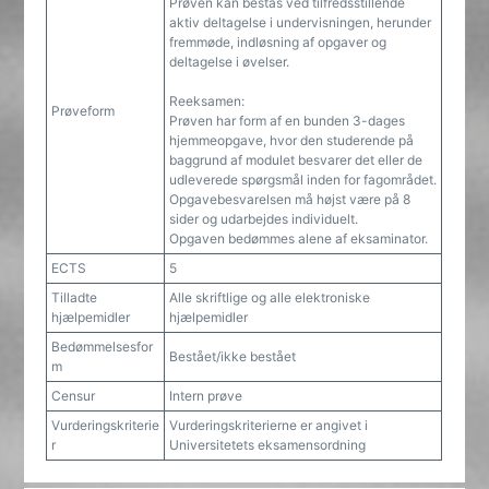
Prøven kan bestås ved tilfredsstillende
aktiv deltagelse i undervisningen, herunder
fremmøde, indløsning af opgaver og
deltagelse i øvelser.
Reeksamen:
Prøveform
Prøven har form af en bunden 3-dages
hjemmeopgave, hvor den studerende på
baggrund af modulet besvarer det eller de
udleverede spørgsmål inden for fagområdet.
Opgavebesvarelsen må højst være på 8
sider og udarbejdes individuelt.
Opgaven bedømmes alene af eksaminator.
ECTS
5
Tilladte
Alle skriftlige og alle elektroniske
hjælpemidler
hjælpemidler
Bedømmelsesfor
Bestået/ikke bestået
m
Censur
Intern prøve
Vurderingskriterie
Vurderingskriterierne er angivet i
r
Universitetets eksamensordning