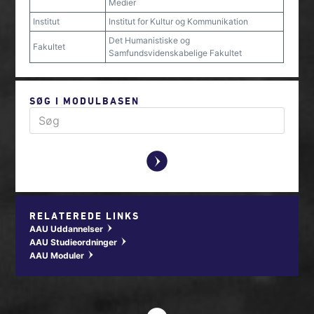
Medier
Institut
Institut for Kultur og Kommunikation
Det Humanistiske og
Fakultet
Samfundsvidenskabelige Fakultet
SØG I MODULBASEN
y
RELATEREDE LINKS
AAU Uddannelser
w
AAU Studieordninger
w
AAU Moduler
w