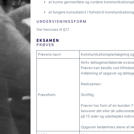
at kunne gennemføre og vurdere kommunikationspla
at fungere konsultativt i forhold til kommunikatio
UNDERVISNINGSFORM
Der henvises til §17.
EKSAMEN
PRØVER
Prøvens navn
Kommunikationsplanlægning og
Aktiv deltagelse/løbende evalu
Prøven kan bestås ved tilfredss
indløsning af opgaver og deltage
Reeksamen:
Prøveform
Skriftlig
Prøven har form af en bunden 
besvarer det eller de udlevere
på 15 sider og udarbejdes indivi
Opgaven bedømmes alene af ek