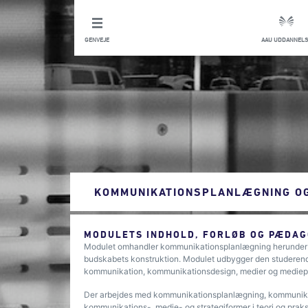
GENVEJE
AAU UDDANNELS
KOMMUNIKATIONSPLANLÆGNING OG
MODULETS INDHOLD, FORLØB OG PÆDAG
Modulet omhandler kommunikationsplanlægning herunder r
budskabets konstruktion. Modulet udbygger den studerendes
kommunikation, kommunikationsdesign, medier og mediep
Der arbejdes med kommunikationsplanlægning, kommunikat
kommunikations-, medie- og strategiformer i teori og praks