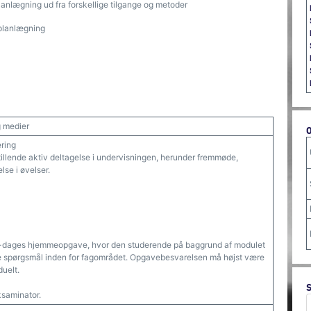
nlægning ud fra forskellige tilgange og metoder
nsplanlægning
 medier
ering
tillende aktiv deltagelse i undervisningen, herunder fremmøde,
lse i øvelser.
7-dages hjemmeopgave, hvor den studerende på baggrund af modulet
de spørgsmål inden for fagområdet. Opgavebesvarelsen må højst være
duelt.
saminator.