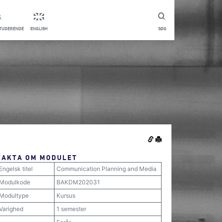
STUDERENDE
ENGLISH
SØG
FAKTA OM MODULET
Engelsk titel
Communication Planning and Media
Modulkode
BAKDM202031
Modultype
Kursus
Varighed
1 semester