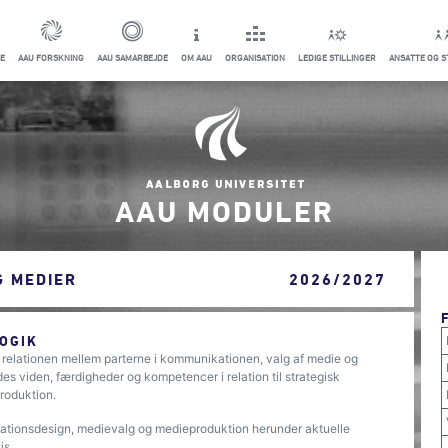
E
AAU FORSKNING
AAU SAMARBEJDE
OM AAU
ORGANISATION
LEDIGE STILLINGER
ANSATTE OG 
AAU MODULER
 MEDIER
2026/2027
OGIK
elationen mellem parterne i kommunikationen, valg af medie og
 viden, færdigheder og kompetencer i relation til strategisk
roduktion.
ionsdesign, medievalg og medieproduktion herunder aktuelle
is.