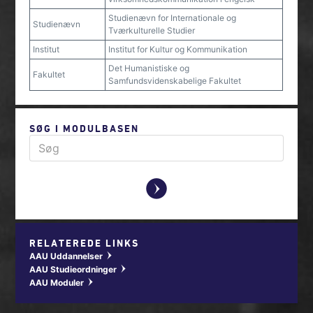
Studienævn for Internationale og
Studienævn
Tværkulturelle Studier
Institut
Institut for Kultur og Kommunikation
Det Humanistiske og
Fakultet
Samfundsvidenskabelige Fakultet
SØG I MODULBASEN
y
RELATEREDE LINKS
AAU Uddannelser
w
AAU Studieordninger
w
AAU Moduler
w