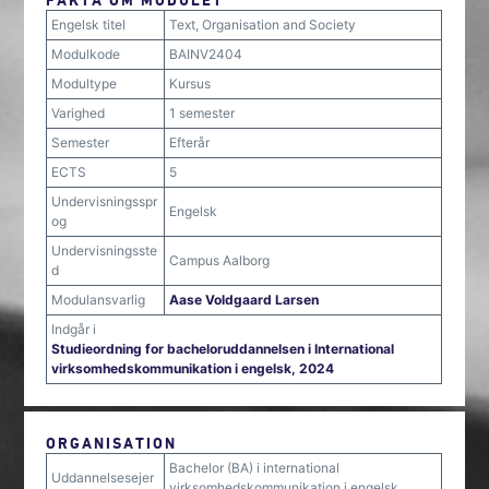
Engelsk titel
Text, Organisation and Society
Modulkode
BAINV2404
Modultype
Kursus
Varighed
1 semester
Semester
Efterår
ECTS
5
Undervisningsspr
Engelsk
og
Undervisningsste
Campus Aalborg
d
Modulansvarlig
Aase Voldgaard Larsen
Indgår i
Studieordning for bacheloruddannelsen i International
virksomhedskommunikation i engelsk, 2024
ORGANISATION
Bachelor (BA) i international
Uddannelsesejer
virksomhedskommunikation i engelsk