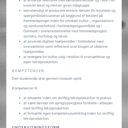
at anvende relevante oversættelsesmetoder og -teori i en
konkret tekst og med en given målgruppe
selvstændigt at producere enklere tekster (fx resumeer og
spørgsmålsbesvarelser på baggrund af tekster) på
fremmedsproget inden for området kultur-, organisations-
og samfundsforhold i fremmedsprogsområdet og i
Danmark i overensstemmelse med fremmedsprogets
syntaks, morfologi og leksis
at anvende digitale hjælpemidler i forbindelse med
oversættelse samt reflektere over brugen af sådanne
hjælpemidler
at redegøre for trufne valg i relation til oversættelse og
egen tekstproduktion.
KOMPETENCER
Den studerende skal gennem modulet opnå:
Kompetencer til
at omsætte viden om skriftlig tekstproduktion til praksis
at være bevidst om sprogtypologiske forskelle i arbejdet
med skriftlig tekstproduktion
at fortsætte egen kompetenceudvikling inden for skriftlig
tekstproduktion.
UNDERVISNINGSFORM