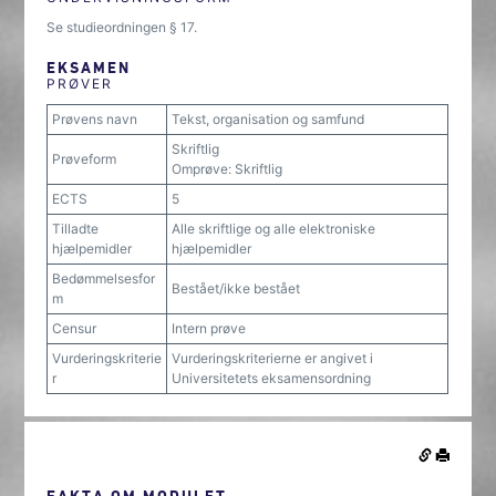
Se studieordningen § 17.
EKSAMEN
PRØVER
Prøvens navn
Tekst, organisation og samfund
Skriftlig
Prøveform
Omprøve: Skriftlig
ECTS
5
Tilladte
Alle skriftlige og alle elektroniske
hjælpemidler
hjælpemidler
Bedømmelsesfor
Bestået/ikke bestået
m
Censur
Intern prøve
Vurderingskriterie
Vurderingskriterierne er angivet i
r
Universitetets eksamensordning
FAKTA OM MODULET