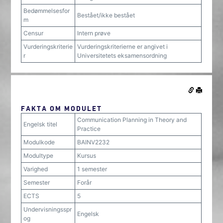
Bedømmelsesfor
Bestået/ikke bestået
m
Censur
Intern prøve
Vurderingskriterie
Vurderingskriterierne er angivet i
r
Universitetets eksamensordning
FAKTA OM MODULET
Communication Planning in Theory and
Engelsk titel
Practice
Modulkode
BAINV2232
Modultype
Kursus
Varighed
1 semester
Semester
Forår
ECTS
5
Undervisningsspr
Engelsk
og