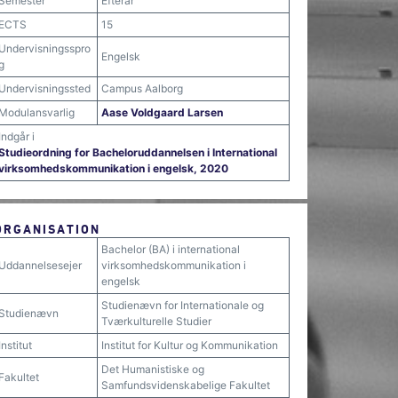
Semester
Efterår
ECTS
15
Undervisningsspro
Engelsk
g
Undervisningssted
Campus Aalborg
Modulansvarlig
Aase Voldgaard Larsen
Indgår i
Studieordning for Bacheloruddannelsen i International
virksomhedskommunikation i engelsk, 2020
ORGANISATION
Bachelor (BA) i international
Uddannelsesejer
virksomhedskommunikation i
engelsk
Studienævn for Internationale og
Studienævn
Tværkulturelle Studier
Institut
Institut for Kultur og Kommunikation
Det Humanistiske og
Fakultet
Samfundsvidenskabelige Fakultet