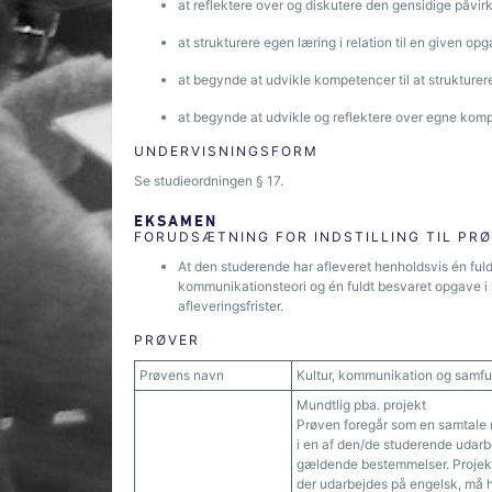
at reflektere over og diskutere den gensidige påv
at strukturere egen læring i relation til en given op
at begynde at udvikle kompetencer til at strukture
at begynde at udvikle og reflektere over egne kom
UNDERVISNINGSFORM
Se studieordningen § 17.
EKSAMEN
FORUDSÆTNING FOR INDSTILLING TIL PR
At den studerende har afleveret henholdsvis én fuld
kommunikationsteori og én fuldt besvaret opgave i ku
afleveringsfrister.
PRØVER
Prøvens navn
Kultur, kommunikation og samf
Mundtlig pba. projekt
Prøven foregår som en samtal
i en af den/de studerende udarbe
gældende bestemmelser. Projekt
der udarbejdes på engelsk, må h