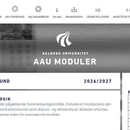
E
AAU FORSKNING
AAU SAMARBEJDE
OM AAU
ORGANISATION
LEDIGE STILLINGER
ANSATTE OG 
AAU MODULER
FUND
2026/2027
OGIK
i det pågældende fremmedsprogsområde. Derudover introduceres den
munikationsteorier samt diskurs- og tekstanalyse. Modulet afsluttes
t emne inden for ovennævnte områder.