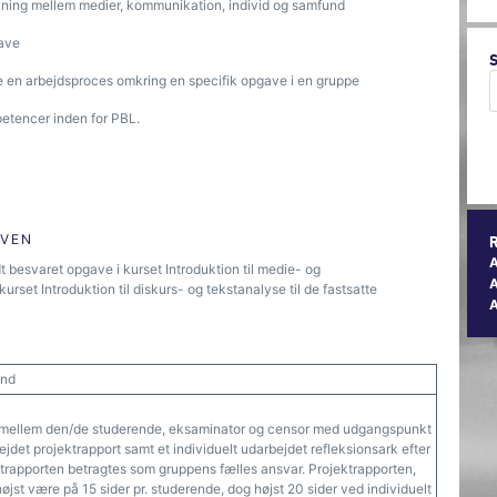
irkning mellem medier, kommunikation, individ og samfund
gave
re en arbejdsproces omkring en specifik opgave i en gruppe
petencer inden for PBL.
ØVEN
t besvaret opgave i kurset Introduktion til medie- og
A
rset Introduktion til diskurs- og tekstanalyse til de fastsatte
und
e mellem den/de studerende, eksaminator og censor med udgangspunkt
jdet projektrapport samt et individuelt udarbejdet refleksionsark efter
rapporten betragtes som gruppens fælles ansvar. Projektrapporten,
øjst være på 15 sider pr. studerende, dog højst 20 sider ved individuelt