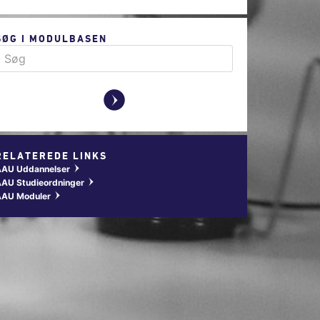
SØG I MODULBASEN
y
RELATEREDE LINKS
AAU Uddannelser
w
AU Studieordninger
w
AAU Moduler
w