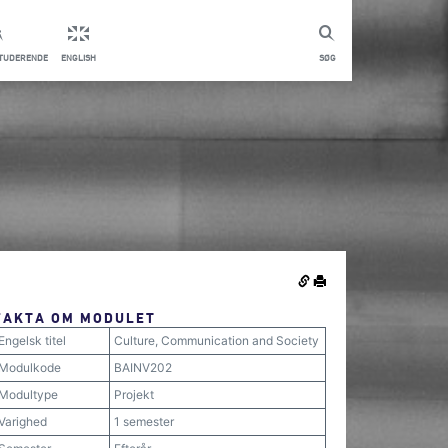
STUDERENDE
ENGLISH
SØG
FAKTA OM MODULET
Engelsk titel
Culture, Communication and Society
Modulkode
BAINV202
Modultype
Projekt
Varighed
1 semester