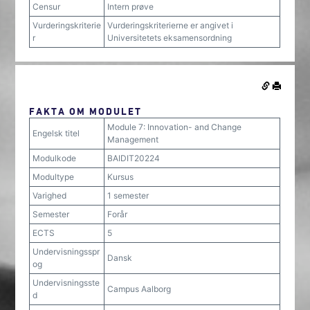
Censur
Intern prøve
Vurderingskriterie
Vurderingskriterierne er angivet i
r
Universitetets eksamensordning
FAKTA OM MODULET
Module 7: Innovation- and Change
Engelsk titel
Management
Modulkode
BAIDIT20224
Modultype
Kursus
Varighed
1 semester
Semester
Forår
ECTS
5
Undervisningsspr
Dansk
og
Undervisningsste
Campus Aalborg
d