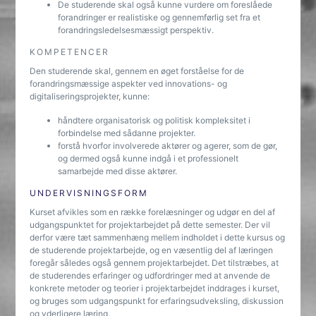
De studerende skal også kunne vurdere om foreslåede
forandringer er realistiske og gennemførlig set fra et
forandringsledelsesmæssigt perspektiv.
KOMPETENCER
Den studerende skal, gennem en øget forståelse for de
forandringsmæssige aspekter ved innovations- og
digitaliseringsprojekter, kunne:
håndtere organisatorisk og politisk kompleksitet i
forbindelse med sådanne projekter.
forstå hvorfor involverede aktører og agerer, som de gør,
og dermed også kunne indgå i et professionelt
samarbejde med disse aktører.
UNDERVISNINGSFORM
Kurset afvikles som en række forelæsninger og udgør en del af
udgangspunktet for projektarbejdet på dette semester. Der vil
derfor være tæt sammenhæng mellem indholdet i dette kursus og
de studerende projektarbejde, og en væsentlig del af læringen
foregår således også gennem projektarbejdet. Det tilstræbes, at
de studerendes erfaringer og udfordringer med at anvende de
konkrete metoder og teorier i projektarbejdet inddrages i kurset,
og bruges som udgangspunkt for erfaringsudveksling, diskussion
og yderligere læring.