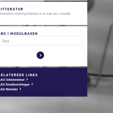
LITTERATUR
nformation omkring litteratur m.m. kan ses i moodle
SØG I MODULBASEN
y
RELATEREDE LINKS
AAU Uddannelser
w
AU Studieordninger
w
AAU Moduler
w