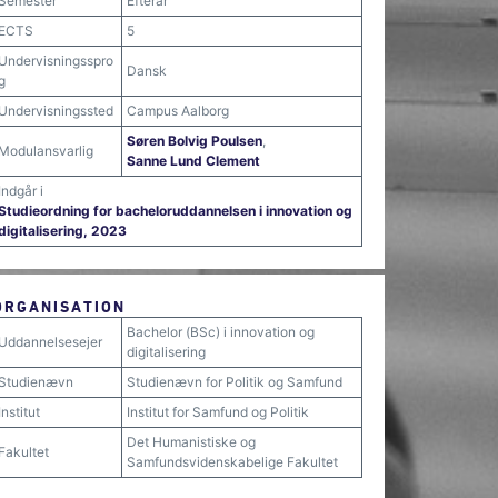
Semester
Efterår
ECTS
5
Undervisningsspro
Dansk
g
Undervisningssted
Campus Aalborg
Søren Bolvig Poulsen
,
Modulansvarlig
Sanne Lund Clement
Indgår i
Studieordning for bacheloruddannelsen i innovation og
digitalisering, 2023
ORGANISATION
Bachelor (BSc) i innovation og
Uddannelsesejer
digitalisering
Studienævn
Studienævn for Politik og Samfund
Institut
Institut for Samfund og Politik
Det Humanistiske og
Fakultet
Samfundsvidenskabelige Fakultet