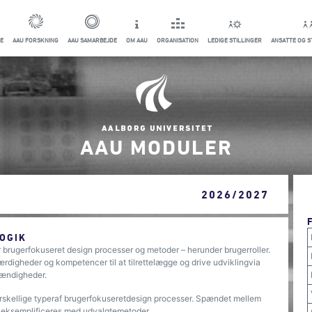
E
AAU FORSKNING
AAU SAMARBEJDE
OM AAU
ORGANISATION
LEDIGE STILLINGER
ANSATTE OG 
AAU MODULER
2026/2027
OGIK
r brugerfokuseret design processer og metoder – herunder brugerroller.
digheder og kompetencer til at tilrettelægge og drive udviklingvia
stændigheder.
rskellige typeraf brugerfokuseretdesign processer. Spændet mellem
g eksemplificeres med udvalgtemetoder.