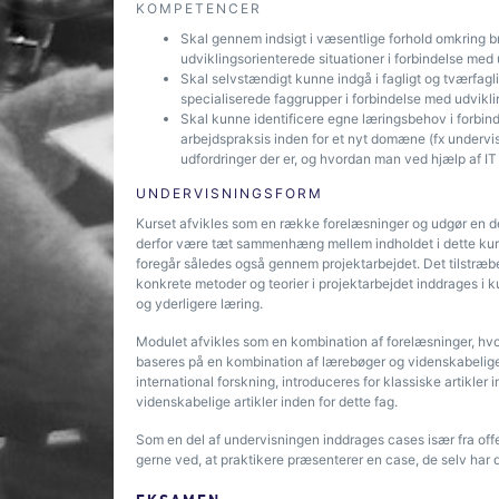
KOMPETENCER
Skal gennem indsigt i væsentlige forhold omkring 
udviklingsorienterede situationer i forbindelse med u
Skal selvstændigt kunne indgå i fagligt og tværfagl
specialiserede faggrupper i forbindelse med udvikli
Skal kunne identificere egne læringsbehov i forbind
arbejdspraksis inden for et nyt domæne (fx undervis
udfordringer der er, og hvordan man ved hjælp af 
UNDERVISNINGSFORM
Kurset afvikles som en række forelæsninger og udgør en de
derfor være tæt sammenhæng mellem indholdet i dette kurs
foregår således også gennem projektarbejdet. Det tilstræb
konkrete metoder og teorier i projektarbejdet inddrages i 
og yderligere læring.
Modulet afvikles som en kombination af forelæsninger, hv
baseres på en kombination af lærebøger og videnskabelige 
international forskning, introduceres for klassiske artikle
videnskabelige artikler inden for dette fag.
Som en del af undervisningen inddrages cases især fra offen
gerne ved, at praktikere præsenterer en case, de selv har del