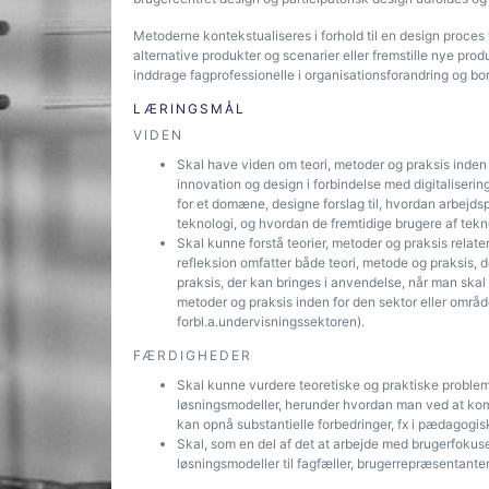
Metoderne kontekstualiseres i forhold til en design proces 
alternative produkter og scenarier eller fremstille nye prod
inddrage fagprofessionelle i organisationsforandring og bo
LÆRINGSMÅL
VIDEN
Skal have viden om teori, metoder og praksis inden 
innovation og design i forbindelse med digitaliseri
for et domæne, designe forslag til, hvordan arbejds
teknologi, og hvordan de fremtidige brugere af tek
Skal kunne forstå teorier, metoder og praksis relate
refleksion omfatter både teori, metode og praksis, 
praksis, der kan bringes i anvendelse, når man skal 
metoder og praksis inden for den sektor eller områd
forbl.a.undervisningssektoren).
FÆRDIGHEDER
Skal kunne vurdere teoretiske og praktiske proble
løsningsmodeller, herunder hvordan man ved at kom
kan opnå substantielle forbedringer, fx i pædagogis
Skal, som en del af det at arbejde med brugerfokuse
løsningsmodeller til fagfæller, brugerrepræsentante