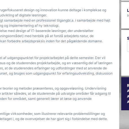
brugerfokuseret design og innovation kunne deltage i komplekse og
dvikling af digitale løsninger.
I
igt samarbejde med en professionel tilgangbl.a. i samarbejde med højt
ng og implementering af ny teknologi.
else med design af IT-baserede løsninger, der understøtter
ningsområdet) med henblik på at forstå arbejdets natur, de
IT kan forbedre arbejdspraksis inden for det pågældende domæne.
l af udgangspunktet for projektarbejdet på dette semester. Der vil
us og de studerendes projektarbejde, og en væsentlig del af læringen
es, at de studerendes erfaringer og udfordringer med at anvende de
kurset, og bruges som udgangspunkt for erfaringsudveksling, diskussion
or teorier og metoder præsenteres, og opgaveløsning. Undervisning
artikler således, at de studerende på udvalgte områder får adgang til
A
r inden for området, samt generelt lærer at læse og anvende
tlige virksomheder, som illustrerer relevante problemstillinger og
­taget i, og de overvejelser de har gjort sig i forbindelse med dette.