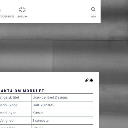
STUDERENDE
ENGLISH
SØG
FAKTA OM MODULET
Engelsk titel
User-centred Designs
Modulkode
BAID2023M9
Modultype
Kursus
Varighed
1 semester