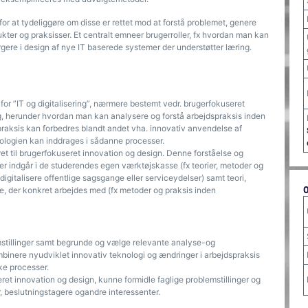
for at tydeliggøre om disse er rettet mod at forstå problemet, genere
ukter og praksisser. Et centralt emneer brugerroller, fx hvordan man kan
rgere i design af nye IT baserede systemer der understøtter læring.
for ”IT og digitalisering”, nærmere bestemt vedr. brugerfokuseret
ng, herunder hvordan man kan analysere og forstå arbejdspraksis inden
praksis kan forbedres blandt andet vha. innovativ anvendelse af
nologien kan inddrages i sådanne processer.
ret til brugerfokuseret innovation og design. Denne forståelse og
der indgår i de studerendes egen værktøjskasse (fx teorier, metoder og
digitalisere offentlige sagsgange eller serviceydelser) samt teori,
e, der konkret arbejdes med (fx metoder og praksis inden
mstillinger samt begrunde og vælge relevante analyse-og
binere nyudviklet innovativ teknologi og ændringer i arbejdspraksis
ke processer.
ret innovation og design, kunne formidle faglige problemstillinger og
r, beslutningstagere ogandre interessenter.