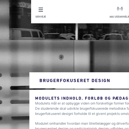
GENVEJE
AAU UDDANNELS
BRUGERFOKUSERET DESIGN
MODULETS INDHOLD, FORLØB OG PÆDAG
Modulets mål er at opbygge viden om forskellige former fo
De studerende skal udvikle brugerfokuserede metodiske fær
brugerfokuseret designi forholde til et givent projekts om
Modulet omhandler hvordan man tilrettelægger og driverfo
brugercentret design og participatorisk design udfoldes o