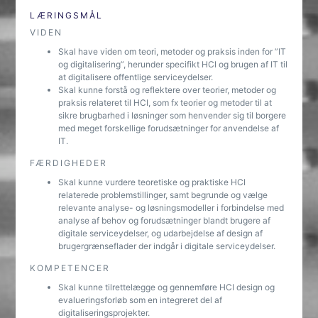
LÆRINGSMÅL
VIDEN
Skal have viden om teori, metoder og praksis inden for ”IT
og digitalisering”, herunder specifikt HCI og brugen af IT til
at digitalisere offentlige serviceydelser.
Skal kunne forstå og reflektere over teorier, metoder og
praksis relateret til HCI, som fx teorier og metoder til at
sikre brugbarhed i løsninger som henvender sig til borgere
med meget forskellige forudsætninger for anvendelse af
IT.
FÆRDIGHEDER
Skal kunne vurdere teoretiske og praktiske HCI
relaterede problemstillinger, samt begrunde og vælge
relevante analyse- og løsningsmodeller i forbindelse med
analyse af behov og forudsætninger blandt brugere af
digitale serviceydelser, og udarbejdelse af design af
brugergrænseflader der indgår i digitale serviceydelser.
KOMPETENCER
Skal kunne tilrettelægge og gennemføre HCI design og
evalueringsforløb som en integreret del af
digitaliseringsprojekter.