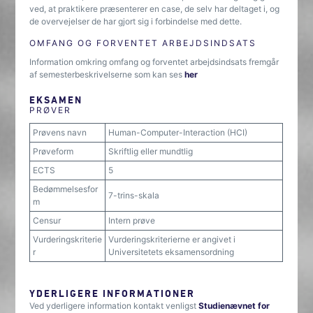
ved, at praktikere præsenterer en case, de selv har del­taget i, og
de overvejelser de har gjort sig i forbindelse med dette.
OMFANG OG FORVENTET ARBEJDSINDSATS
Information omkring omfang og forventet arbejdsindsats fremgår
af semesterbeskrivelserne som kan ses
her
EKSAMEN
PRØVER
Prøvens navn
Human-Computer-Interaction (HCI)
Prøveform
Skriftlig eller mundtlig
ECTS
5
Bedømmelsesfor
7-trins-skala
m
Censur
Intern prøve
Vurderingskriterie
Vurderingskriterierne er angivet i
r
Universitetets eksamensordning
YDERLIGERE INFORMATIONER
Ved yderligere information kontakt venligst
Studienævnet for