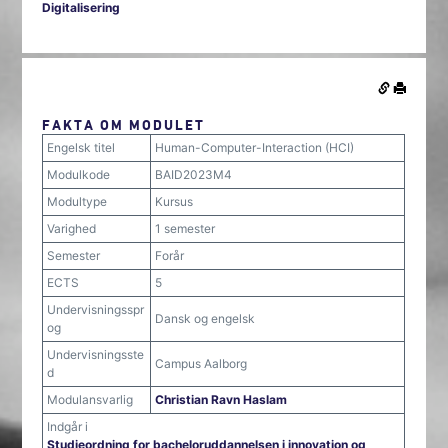
Digitalisering
FAKTA OM MODULET
Engelsk titel
Human-Computer-Interaction (HCI)
Modulkode
BAID2023M4
Modultype
Kursus
Varighed
1 semester
Semester
Forår
ECTS
5
Undervisningsspr
Dansk og engelsk
og
Undervisningsste
Campus Aalborg
d
Modulansvarlig
Christian Ravn Haslam
Indgår i
Studieordning for bacheloruddannelsen i innovation og