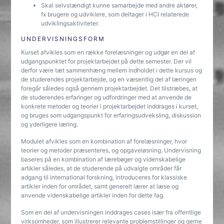
Skal selvstændigt kunne samarbejde med andre aktører,
fx brugere og udviklere, som deltager i HCI relaterede
udviklingsaktiviteter.
UNDERVISNINGSFORM
Kurset afvikles som en række forelæsninger og udgør en del af
udgangspunktet for projektarbejdet på dette semester. Der vil
derfor være tæt sammenhæng mellem indholdet i dette kursus og
de studerendes projektarbejde, og en væsentlig del af læringen
foregår således også gennem projektarbejdet. Det tilstræbes, at
de studerendes erfaringer og udfordringer med at anvende de
konkrete metoder og teorier i projektarbejdet inddrages i kurset,
og bruges som udgangspunkt for erfaringsudveksling, diskussion
og yderligere læring.
Modulet afvikles som en kombination af forelæsninger, hvor
teorier og metoder præsenteres, og opgaveløsning. Undervisning
baseres på en kombination af lærebøger og videnskabelige
artikler således, at de studerende på udvalgte områder får
adgang til international forskning, introduceres for klassiske
artikler inden for området, samt generelt lærer at læse og
anvende videnskabelige artikler inden for dette fag.
Som en del af undervisningen inddrages cases især fra offentlige
virksomheder, som illustrerer relevante problemstillinger og gerne