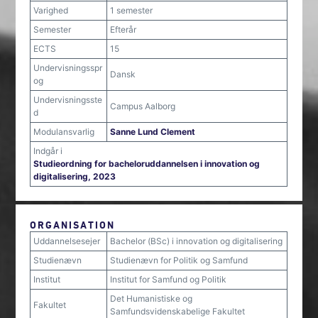
Varighed
1 semester
Semester
Efterår
ECTS
15
Undervisningsspr
Dansk
og
Undervisningsste
Campus Aalborg
d
Modulansvarlig
Sanne Lund Clement
Indgår i
Studieordning for bacheloruddannelsen i innovation og
digitalisering, 2023
ORGANISATION
Uddannelsesejer
Bachelor (BSc) i innovation og digitalisering
Studienævn
Studienævn for Politik og Samfund
Institut
Institut for Samfund og Politik
Det Humanistiske og
Fakultet
Samfundsvidenskabelige Fakultet