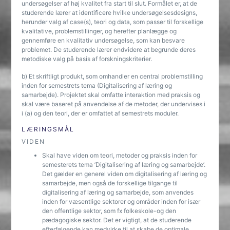
undersøgelser af høj kvalitet fra start til slut. Formålet er, at de
studerende lærer at identificere hvilke undersøgelsesdesigns,
herunder valg af case(s), teori og data, som passer til forskellige
kvalitative, problemstillinger, og herefter planlægge og
gennemføre en kvalitativ undersøgelse, som kan besvare
problemet. De studerende lærer endvidere at begrunde deres
metodiske valg på basis af forskningskriterier.
b) Et skriftligt produkt, som omhandler en central problemstilling
inden for semestrets tema (Digitalisering af læring og
samarbejde). Projektet skal omfatte interaktion med praksis og
skal være baseret på anvendelse af de metoder, der undervises i
i (a) og den teori, der er omfattet af semestrets moduler.
LÆRINGSMÅL
VIDEN
Skal have viden om teori, metoder og praksis inden for
semesterets tema ’Digitalisering af læring og samarbejde’.
Det gælder en generel viden om digitalisering af læring og
samarbejde, men også de forskellige tilgange til
digitalisering af læring og samarbejde, som anvendes
inden for væsentlige sektorer og områder inden for især
den offentlige sektor, som fx folkeskole-og den
pædagogiske sektor. Det er vigtigt, at de studerende
efterfølgende kan medvirke til at skabe de optimale