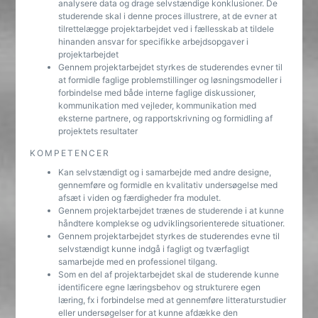
analysere data og drage selvstændige konklusioner. De
studerende skal i denne proces illustrere, at de evner at
tilrettelægge projektarbejdet ved i fællesskab at tildele
hinanden ansvar for specifikke arbejdsopgaver i
projektarbejdet
Gennem projektarbejdet styrkes de studerendes evner til
at formidle faglige problemstillinger og løsningsmodeller i
forbindelse med både interne faglige diskussioner,
kommunikation med vejleder, kommunikation med
eksterne partnere, og rapportskrivning og formidling af
projektets resultater
KOMPETENCER
Kan selvstændigt og i samarbejde med andre designe,
gennemføre og formidle en kvalitativ undersøgelse med
afsæt i viden og færdigheder fra modulet.
Gennem projektarbejdet trænes de studerende i at kunne
håndtere komplekse og udviklingsorienterede situationer.
Gennem projektarbejdet styrkes de studerendes evne til
selvstændigt kunne indgå i fagligt og tværfagligt
samarbejde med en professionel tilgang.
Som en del af projektarbejdet skal de studerende kunne
identificere egne læringsbehov og strukturere egen
læring, fx i forbindelse med at gennemføre litteraturstudier
eller undersøgelser for at kunne afdække den