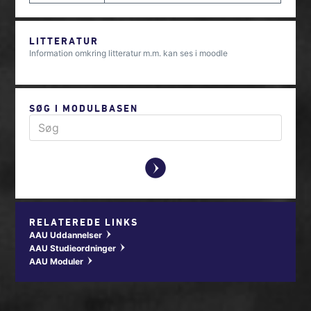
LITTERATUR
Information omkring litteratur m.m. kan ses i moodle
SØG I MODULBASEN
y
RELATEREDE LINKS
AAU Uddannelser
w
AAU Studieordninger
w
AAU Moduler
w