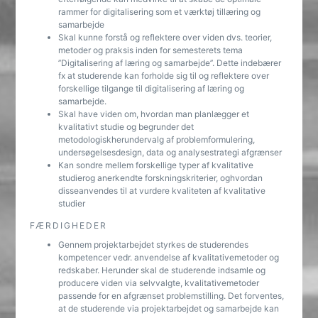
rammer for digitalisering som et værktøj tillæring og
samarbejde
Skal kunne forstå og reflektere over viden dvs. teorier,
metoder og praksis inden for semesterets tema
’’Digitalisering af læring og samarbejde’’. Dette indebærer
fx at studerende kan forholde sig til og reflektere over
forskellige tilgange til digitalisering af læring og
samarbejde.
Skal have viden om, hvordan man planlægger et
kvalitativt studie og begrunder det
metodologiskherundervalg af problemformulering,
undersøgelsesdesign, data og analysestrategi afgrænser
Kan sondre mellem forskellige typer af kvalitative
studierog anerkendte forskningskriterier, oghvordan
disseanvendes til at vurdere kvaliteten af kvalitative
studier
FÆRDIGHEDER
Gennem projektarbejdet styrkes de studerendes
kompetencer vedr. anvendelse af kvalitativemetoder og
redskaber. Herunder skal de studerende indsamle og
producere viden via selvvalgte, kvalitativemetoder
passende for en afgrænset problemstilling. Det forventes,
at de studerende via projektarbejdet og samarbejde kan