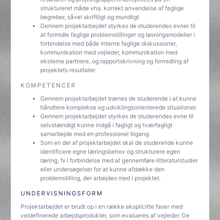
struktureret måde vha. korrekt anvendelse af faglige
begreber, såvel skriftligt og mundligt
Gennem projektarbejdet styrkes de studerendes evner til
at formidle faglige problemstillinger og løsningsmodeller i
forbindelse med både interne faglige diskussioner,
kommunikation med vejleder, kommunikation med
eksterne partnere, og rapportskrivning og formidling af
projektets resultater
KOMPETENCER
Gennem projektarbejdet trænes de studerende i at kunne
håndtere komplekse og udviklingsorienterede situationer.
Gennem projektarbejdet styrkes de studerendes evne til
selvstændigt kunne indgå i fagligt og tværfagligt
samarbejde med en professionel tilgang.
Som en del af projektarbejdet skal de studerende kunne
identificere egne læringsbehov og strukturere egen
læring, fx i forbindelse med at gennemføre litteraturstudier
eller undersøgelser for at kunne afdække den
problemstilling, der arbejdes med i projektet.
UNDERVISNINGSFORM
Projektarbejdet er brudt op i en række eksplicitte faser med
veldefinerede arbejdsprodukter, som evalueres af vejleder. De