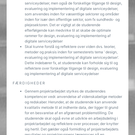
serviceydelser, men også de forskellige tilgange til design,
evaluering og implementering af digitale serviceydelser,
som anvendes inden for væsentlige sektorer og områder
inden for især den offentlige sektor, som fx sundheds- og
plejesektoren. Det er vigtigt at de studerende
efterfølgende kan medvirke til at skabe de optimale
rammer for design, evaluering og implementering af
digitale serviceydelser
Skal kunne forstå og reflektere over viden dvs. teorier,
metoder og praksis inden for semesterets tema ’ design,
evaluering og implementering af digitale serviceydelser’.
Dette indebærer fx, at studerende kan forholde sig til og
reflektere over forskellige tilgange til design, evaluering
og implementering af digitale serviceydelser
FÆRDIGHEDER
Gennem projektarbejdet styrkes de studerendes
kompetencer vedr. anvendelse af videnskabelige metoder
og redskaber. Herunder, at de studerende kan anvende
kvalitativ metode til at indhente data, der ligger til grund
for en besvarelse af en afgrænset problemstilling. De
studerende skal også evne at udvikle en arbejdsdeling i
projektarbejdet og reflektere over processer, der knytter
sig hertil. Det gælder også formidling af projektarbejdets
resultater og projektgruppens læreproces på en