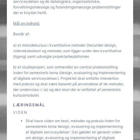
serviceydelser og de datalogiske, organisatoriske,
forvaltningsmæssige og forandringsmæssige problemstillinger
der er knyttet hertil.
Mål og indhold:
Består af:
a) et metodekursus i kvantitative metoder (herunder design,
videnskabsteori og metoder, som ligger under den kvantitative
tilgang) samt udvalgte projektarbejdsformer.
b) et studieprojekt, som omhandler en central problemstilling
inden for semestrets tema (design, evaluering og implementering
af digitale serviceydelser.). Projektet skal omfatte interaktion
med praksis og skal være baseret på anvendelse af de metoder,
der undervises i i (a) og den teori der er omfattet af semestrets
kursusmoduler.
LÆRINGSMÅL
VIDEN
Skal have
viden
om teori, metoder og praksis inden for
semesterets tema ’design, evaluering og implementering
af digitale serviceydelser’. Det gælder en generel viden
om design, evaluering og implementering af digitale