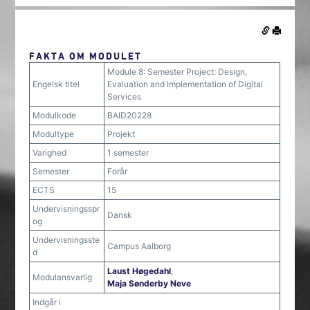
FAKTA OM MODULET
Module 8: Semester Project: Design,
Engelsk titel
Evaluation and Implementation of Digital
Services
Modulkode
BAID20228
Modultype
Projekt
Varighed
1 semester
Semester
Forår
ECTS
15
Undervisningsspr
Dansk
og
Undervisningsste
Campus Aalborg
d
Laust Høgedahl
,
Modulansvarlig
Maja Sønderby Neve
Indgår i