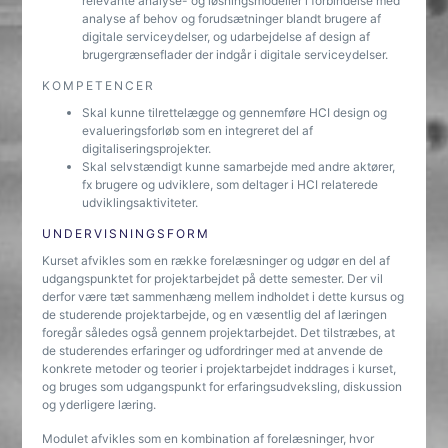
relevante analyse- og løsningsmodeller i forbindelse med
analyse af behov og forudsætninger blandt brugere af
digitale serviceydelser, og udarbejdelse af design af
brugergrænseflader der indgår i digitale serviceydelser.
KOMPETENCER
Skal kunne tilrettelægge og gennemføre HCI design og
evalueringsforløb som en integreret del af
digitaliseringsprojekter.
Skal selvstændigt kunne samarbejde med andre aktører,
fx brugere og udviklere, som deltager i HCI relaterede
udviklingsaktiviteter.
UNDERVISNINGSFORM
Kurset afvikles som en række forelæsninger og udgør en del af
udgangspunktet for projektarbejdet på dette semester. Der vil
derfor være tæt sammenhæng mellem indholdet i dette kursus og
de studerende projektarbejde, og en væsentlig del af læringen
foregår således også gennem projektarbejdet. Det tilstræbes, at
de studerendes erfaringer og udfordringer med at anvende de
konkrete metoder og teorier i projektarbejdet inddrages i kurset,
og bruges som udgangspunkt for erfaringsudveksling, diskussion
og yderligere læring.
Modulet afvikles som en kombination af forelæsninger, hvor