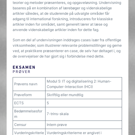
teorier og metoder præsenteres, og opgaveløsning. Undervisning
baseres på en kombination af lærebøger og videnskabelige
artikler således, at de studerende på udvalgte områder får
adgang til international forskning, introduceres for klassiske
artikler inden for området, samt generelt lærer at læse og
anvende videnskabelige artikler inden for dette fag.
Som en del af undervisningen inddrages cases især fra offentlige
virksomheder, som illustrerer relevante problemstillinger og gerne
ved, at praktikere præsenterer en case, de selv har deltaget i, og
de overvejelser de har gjort sig i forbindelse med dette.
EKSAMEN
PRØVER
Modul 5: IT og digitalisering 2: Human-
Prøvens navn
Computer-Interaction (HCI)
Prøveform
Skriftlig eller mundtlig
ECTS
5
Bedømmelsesfor
7-trins-skala
m
Censur
Intern prøve
Vurderingskriterie
Vurderingskriterierne er angivet i