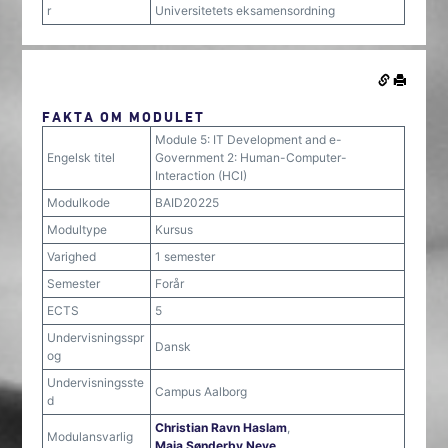
r
Universitetets eksamensordning
FAKTA OM MODULET
Module 5: IT Development and e-
Engelsk titel
Government 2: Human-Computer-
Interaction (HCI)
Modulkode
BAID20225
Modultype
Kursus
Varighed
1 semester
Semester
Forår
ECTS
5
Undervisningsspr
Dansk
og
Undervisningsste
Campus Aalborg
d
Christian Ravn Haslam
,
Modulansvarlig
Maja Sønderby Neve