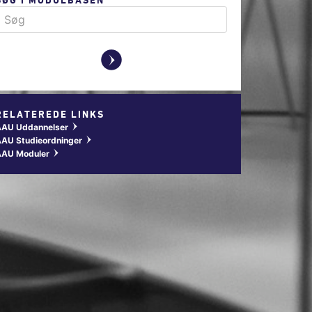
y
RELATEREDE LINKS
AAU Uddannelser
w
AU Studieordninger
w
AAU Moduler
w