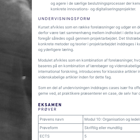
og agere i de særlige beslutningsprocesser der ke
konkrete innovations- og digitaliseringsprojekter.
UNDERVISNINGSFORM
Kurset afvikles som en række forelæsninger og udgør en de
derfor være tæt sammenhæng mellem indholdet i dette kurs
foregår således også gennem projektarbejdet. Det tilstræb
konkrete metoder og teorier i projektarbejdet inddrages i 
og yderligere læring.
Modulet afvikles som en kombination af forelæsninger, hv
baseres på en kombination af lærebøger og videnskabelige 
international forskning, introduceres for klassiske artikle
videnskabelige artikler inden for dette fag.
Som en del af undervisningen inddrages cases især fra offen
gerne ved, at praktikere præsenterer en case, de selv har de
EKSAMEN
PRØVER
Prøvens navn
Modul 10: Organisation og ledel
Prøveform
Skriftlig eller mundtlig
ECTS
5