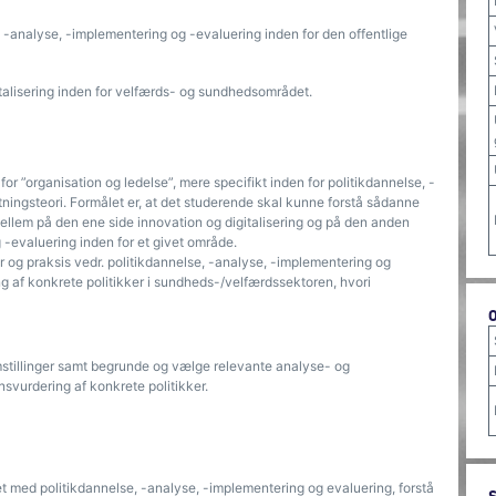
, -analyse, -implementering og -evaluering inden for den offentlige
gitalisering inden for velfærds- og sundhedsområdet.
or ”organisation og ledelse”, mere specifikt inden for politikdannelse, -
ningsteori. Formålet er, at det studerende skal kunne forstå sådanne
lem på den ene side innovation og digitalisering og på den anden
 -evaluering inden for et givet område.
r og prak­sis vedr. politikdannelse, -analyse, -implementering og
ling af konkrete politikker i sundheds-/velfærdssektoren, hvori
mstillinger samt begrunde og vælge relevante analyse- og
svurdering af konkrete politikker.
t med politikdannelse, -analyse, -implementering og evaluering, forstå