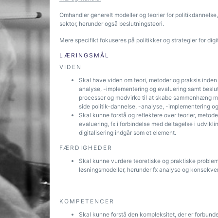
Omhandler generelt modeller og teorier for politikdannelse
sektor, herunder også beslutningsteori.
Mere specifikt fokuseres på politikker og strategier for di
LÆRINGSMÅL
VIDEN
Skal have viden om teori, metoder og praksis inden f
analyse, -implementering og evaluering samt beslut
processer og medvirke til at skabe sammenhæng mel
side politik-dannelse, -analyse, -implementering og
Skal kunne forstå og reflektere over teorier, metode
evaluering, fx i forbindelse med del­tagelse i udvik
digitalisering indgår som et element.
FÆRDIGHEDER
Skal kunne vurdere teoretiske og praktiske proble
løsningsmodeller, herunder fx analyse og konsekven
KOMPETENCER
Skal kunne forstå den kompleksitet, der er forbunde