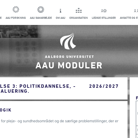
E
AAU FORSKNING
AAU SAMARBEJDE
OM AAU
ORGANISATION
LEDIGE STILLINGER
ANSATTE OG 
AAU MODULER
LSE 3: POLITIKDANNELSE, -
2026/2027
VALUERING.
OGIK
 for pleje- og sundhedsområdet og de særlige problemstillinger, der er