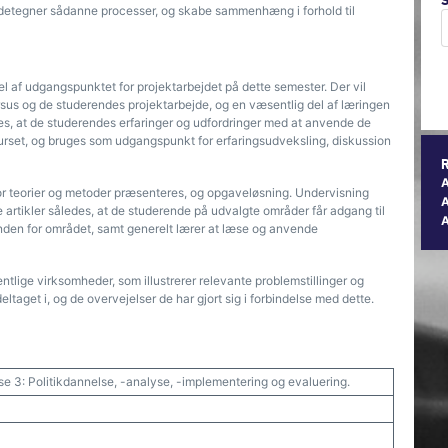
ndetegner sådanne processer, og skabe sammenhæng i forhold til
l af udgangspunktet for projektarbejdet på dette semester. Der vil
us og de studerendes projektarbejde, og en væsentlig del af læringen
es, at de studerendes erfaringer og udfordringer med at anvende de
kurset, og bruges som udgangspunkt for erfaringsudveksling, diskussion
or teorier og metoder præsenteres, og opgaveløsning. Undervisning
A
artikler således, at de studerende på udvalgte områder får adgang til
r inden for området, samt generelt lærer at læse og anvende
tlige virksomheder, som illustrerer relevante problemstillinger og
ltaget i, og de overvejelser de har gjort sig i forbindelse med dette.
se 3: Politikdannelse, -analyse, -implementering og evaluering.