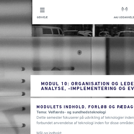
GENVEJE
AAU UDDANNELS
MODUL 10: ORGANISATION OG LEDE
ANALYSE, -IMPLEMENTERING OG E
MODULETS INDHOLD, FORLØB OG PÆDAG
Tema: Velfærds- og sundhedsteknologi
Dette semester fokuserer på udvikling af teknologier inden
forbundet anvendelse af teknologi inden for disse områder.
Mål og indhold: