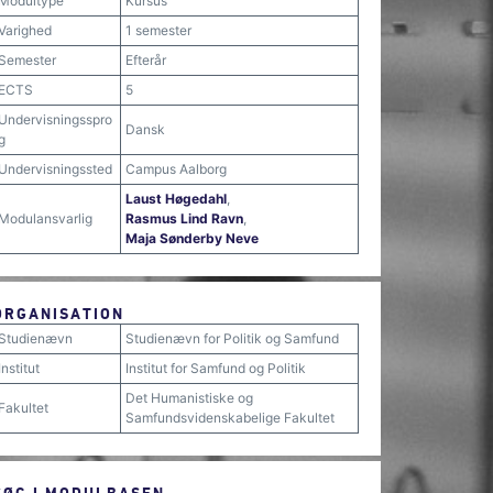
Modultype
Kursus
Varighed
1 semester
Semester
Efterår
ECTS
5
Undervisningsspro
Dansk
g
Undervisningssted
Campus Aalborg
Laust Høgedahl
,
Modulansvarlig
Rasmus Lind Ravn
,
Maja Sønderby Neve
ORGANISATION
Studienævn
Studienævn for Politik og Samfund
Institut
Institut for Samfund og Politik
Det Humanistiske og
Fakultet
Samfundsvidenskabelige Fakultet
SØG I MODULBASEN