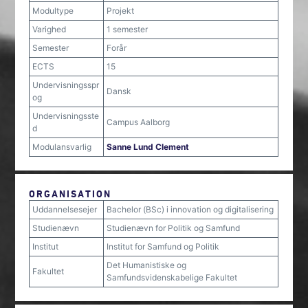
Modultype
Projekt
Varighed
1 semester
Semester
Forår
ECTS
15
Undervisningsspr
Dansk
og
Undervisningsste
Campus Aalborg
d
Modulansvarlig
Sanne Lund Clement
ORGANISATION
Uddannelsesejer
Bachelor (BSc) i innovation og digitalisering
Studienævn
Studienævn for Politik og Samfund
Institut
Institut for Samfund og Politik
Det Humanistiske og
Fakultet
Samfundsvidenskabelige Fakultet