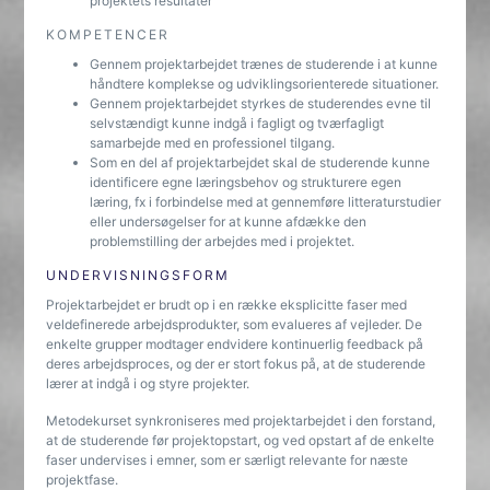
projektets resultater
KOMPETENCER
Gennem projektarbejdet trænes de studerende i at kunne
håndtere komplekse og udviklingsorienterede situationer.
Gennem projektarbejdet styrkes de studerendes evne til
selvstændigt kunne indgå i fagligt og tværfagligt
samarbejde med en professionel tilgang.
Som en del af projektarbejdet skal de studerende kunne
identificere egne læringsbehov og strukturere egen
læring, fx i forbindelse med at gennemføre litteraturstudier
eller undersøgelser for at kunne afdække den
problemstilling der arbejdes med i projektet.
UNDERVISNINGSFORM
Projektarbejdet er brudt op i en række eksplicitte faser med
veldefinerede arbejdsprodukter, som evalueres af vejleder. De
enkelte grupper modtager endvidere kontinuerlig feedback på
deres arbejdsproces, og der er stort fokus på, at de studerende
lærer at indgå i og styre projekter.
Metodekurset synkroniseres med projektarbejdet i den forstand,
at de studerende før projektopstart, og ved opstart af de enkelte
faser undervises i emner, som er særligt relevante for næste
projektfase.