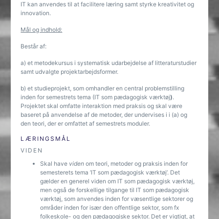
IT kan anvendes til at facilitere læring samt styrke kreativitet og
innovation.
Mål og indhold:
Består af:
a) et metodekursus i systematisk udarbejdelse af litteraturstudier
samt udvalgte projektarbejds­former.
b) et studieprojekt, som omhandler en central problemstilling
inden for semestrets tema (IT som pædagogisk værktøj
)
.
Projektet skal omfatte interaktion med praksis og skal være
baseret på anvendelse af de metoder, der undervises i i (a) og
den teori, der er omfattet af semestrets moduler.
LÆRINGSMÅL
VIDEN
Skal have
viden
om teori, metoder og praksis inden for
semesterets tema ’IT som pædagogisk værktøj’. Det
gælder en generel viden om IT som pædagogisk værktøj,
men også de forskellige tilgange til IT som pædagogisk
værktøj, som anvendes inden for væsentlige sektorer og
områder inden for især den offentlige sektor, som fx
folkeskole- og den pædagogiske sektor. Det er vigtigt, at