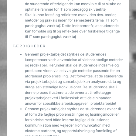
de studerende efterfølgende kan medvirke til at skabe de
optimale rammer for IT som pædagogisk værktøj
Skal kunne forstå og reflektere over viden dvs. teorier,
metoder og praksis inden for semesterets tema ’ IT som
pædagogisk værktøj’. Dette indebærer fx, at studerende
kan forholde sig til og reflektere over forskellige tilgange
til IT som pædagogisk værktøj
FÆRDIGHEDER
Gennem projektarbejdet styrkes de studerendes
kompetencer vedr. anvendelse af videnskabelige metoder
og redskaber. Herunder skal de studerende indsamle og
producere viden via selvvalgte metoder passende for en
afgrænset problemstilling. Det forventes, at de studerende
via projektarbejdet og samarbejde kan analysere data og
drage selvstændige konklusioner. De studerende skal i
denne proces illustrere, at de evner at tilrettelægge
projektarbejdet ved i fællesskab at tildele hinanden
ansvar for specifikke arbejdsopgaver i projektarbejdet
Gennem projektarbejdet styrkes de studerendes evner til
at formidle faglige problemstillinger og løsningsmodeller i
forbindelse med både interne faglige diskussioner,
kommunikation med vejleder, kommunikation med
eksterne partnere, og rapportskrivning og formidling af