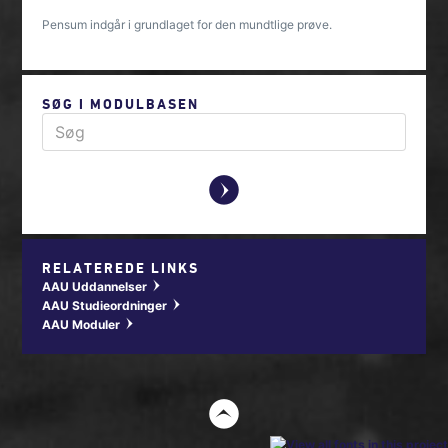
Pensum indgår i grundlaget for den mundtlige prøve.
SØG I MODULBASEN
y
RELATEREDE LINKS
AAU Uddannelser
w
AAU Studieordninger
w
AAU Moduler
w
t