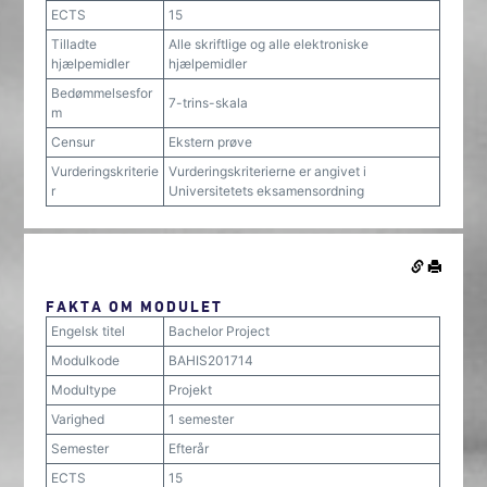
ECTS
15
Tilladte
Alle skriftlige og alle elektroniske
hjælpemidler
hjælpemidler
Bedømmelsesfor
7-trins-skala
m
Censur
Ekstern prøve
Vurderingskriterie
Vurderingskriterierne er angivet i
r
Universitetets eksamensordning
FAKTA OM MODULET
Engelsk titel
Bachelor Project
Modulkode
BAHIS201714
Modultype
Projekt
Varighed
1 semester
Semester
Efterår
ECTS
15