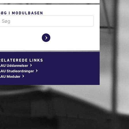
SØG I MODULBASEN
y
RELATEREDE LINKS
AAU Uddannelser
w
AU Studieordninger
w
AAU Moduler
w