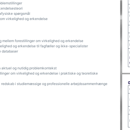
blemstillinger
kendelsesteori
afysiske spørgsmål
er om virkelighed og erkendelse
 mellem forestillinger om virkelighed og erkendelse
kelighed og erkendelse til fagfæller og ikke-specialister
ale databaser
 en aktuel og nutidig problemkontekst
illinger om virkelighed og erkendelse i praktiske og teoretiske
isk redskab i studiemæssige og professionelle arbejdssammenhænge