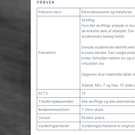
PRØVER
Prøvens navn
Erkendelsesteori og metafysik
Skriftlig
Hvis det skriftlige arbejde er l
de enkelte dele af arbejdet. Der
studerendes bidrag hertil).
Den/de studerende identificerer
Prøveform
kursets tekster. Den valgte pro
kilder, forholdet mellem tro og 
virtualitet osv.
Opgaven skal indeholde både re
Sidetal: Min. 7 og max. 10 sider 
ECTS
10
Tilladte hjælpemidler
Alle skriftlige og alle elektroni
Bedømmelsesform
7-trins-skala
Censur
Ekstern prøve
Vurderingskriterier
Vurderingskriterierne er angive