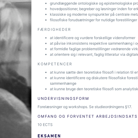
grundlæggende ontologiske og epistemologiske pro
hovedpositioner, begreber og løsninger inden for er
klassiske og moderne synspunkter på centrale met
filosofiske forudsætninger for nutidige forestilling
FÆRDIGHEDER
at identificere og vurdere forskellige vidensformer
at påvise inkonsistens respektive sammenhæng i og
at formidle faglige problemstillinger vedrørende vir
at orientere sig i relevant, faglig litteratur via digit
KOMPETENCER
at kunne sætte den teoretiske filosofi i relation til
at kunne identificere og diskutere filosofiske forest
sammenhænge
at kunne bruge den teoretiske filosofi som analyt
UNDERVISNINGSFORM
Forelæsninger og workshops. Se studieordningens §17.
OMFANG OG FORVENTET ARBEJDSINDSATS
10 ECTS
EKSAMEN