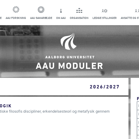
E
AAU FORSKNING
AAU SAMARBEJDE
OM AAU
ORGANISATION
LEDIGE STILLINGER
ANSATTE OG 
AAU MODULER
K
2026/2027
OGIK
iske filosofis discipliner, erkendelsesteori og metafysik gennem