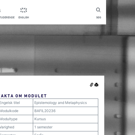
STUDERENDE
ENGLISH
SØG
FAKTA OM MODULET
Engelsk titel
Epistemology and Metaphysics
Modulkode
BAFIL20236
Modultype
Kursus
Varighed
1 semester