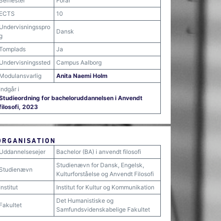
Semester
Forår
ECTS
10
Undervisningsspro
Dansk
g
Tomplads
Ja
Undervisningssted
Campus Aalborg
Modulansvarlig
Anita Naemi Holm
Indgår i
Studieordning for bacheloruddannelsen i Anvendt
filosofi, 2023
ORGANISATION
Uddannelsesejer
Bachelor (BA) i anvendt filosofi
Studienævn for Dansk, Engelsk,
Studienævn
Kulturforståelse og Anvendt Filosofi
Institut
Institut for Kultur og Kommunikation
Det Humanistiske og
Fakultet
Samfundsvidenskabelige Fakultet