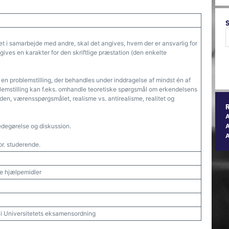
avet i samarbejde med andre, skal det angives, hvem der er ansvarlig for
 gives en karakter for den skriftlige præstation (den enkelte
 en problemstilling, der behandles under inddragelse af mindst én af
blemstilling kan f.eks. omhandle teoretiske spørgsmål om erkendelsens
viden, værensspørgsmålet, realisme vs. antirealisme, realitet og
degørelse og diskussion.
A
pr. studerende.
ske hjælpemidler
t i Universitetets eksamensordning