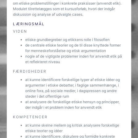
om etiske problemstillinger i konkrete praksisser (anvendt etik).
Modulet tilrettelægges som et kursusforløb, hvori der indgår
diskussion og analyse af udvalgte cases.
LÆRINGSMÅL
VIDEN
etiske grundbegreber og etikkens rolle i filosofien
de centrale etiske teorier og de til disse knyttede former
for menneskeforståelse og etisk argumentation
nogle af de vigtigste problemer inden for anvendt etik på
et reflekteret niveau
FÆRDIGHEDER
at kunne identificere forskellige typer af etiske idéer og
argumenter i etiske debatter, i faglige sammenhænge, i
online fora, på sociale medier, i dagspressen og andre
steder i det offentlige rum
at analysere de forskellige etiske hensyn og principper,
der indgår i et problem inden for anvendt etik
KOMPETENCER
at kunne skelne mellem og kritisk analysere forskellige
etiske teorier og idéer
at kunne identificere, diskutere og formidle konkrete