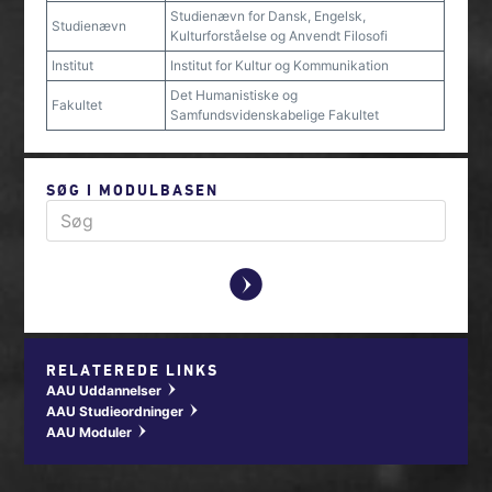
Studienævn for Dansk, Engelsk,
Studienævn
Kulturforståelse og Anvendt Filosofi
Institut
Institut for Kultur og Kommunikation
Det Humanistiske og
Fakultet
Samfundsvidenskabelige Fakultet
SØG I MODULBASEN
y
RELATEREDE LINKS
AAU Uddannelser
w
AAU Studieordninger
w
AAU Moduler
w