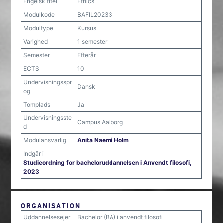
Engelsk titel
Ethics
Modulkode
BAFIL20233
Modultype
Kursus
Varighed
1 semester
Semester
Efterår
ECTS
10
Undervisningsspr
Dansk
og
Tomplads
Ja
Undervisningsste
Campus Aalborg
d
Modulansvarlig
Anita Naemi Holm
Indgår i
Studieordning for bacheloruddannelsen i Anvendt filosofi,
2023
ORGANISATION
Uddannelsesejer
Bachelor (BA) i anvendt filosofi