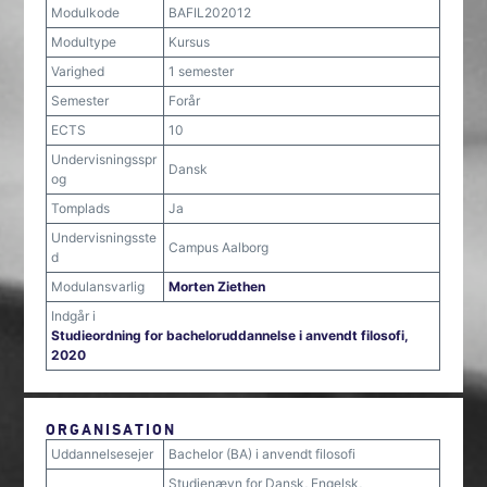
Modulkode
BAFIL202012
Modultype
Kursus
Varighed
1 semester
Semester
Forår
ECTS
10
Undervisningsspr
Dansk
og
Tomplads
Ja
Undervisningsste
Campus Aalborg
d
Modulansvarlig
Morten Ziethen
Indgår i
Studieordning for bacheloruddannelse i anvendt filosofi,
2020
ORGANISATION
Uddannelsesejer
Bachelor (BA) i anvendt filosofi
Studienævn for Dansk, Engelsk,