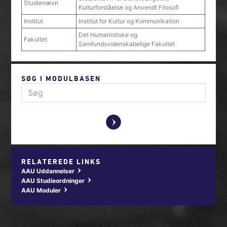
Studienævn
Kulturforståelse og Anvendt Filosofi
Institut
Institut for Kultur og Kommunikation
Det Humanistiske og
Fakultet
Samfundsvidenskabelige Fakultet
SØG I MODULBASEN
y
RELATEREDE LINKS
AAU Uddannelser
w
AAU Studieordninger
w
AAU Moduler
w