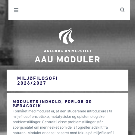
AAU MODULER
MILJØFILOSOFI
2026/2027
MODULETS INDHOLD, FORLØB OG
PÆDAGOGIK
Formålet med modulet er, at den studerende introduceres til
miljøfilosofiens etiske, metafysiske og epistemologiske
problemstillinger. Centralt i disse problemstillinger står
spørgsmålet om mennesket som del af og/eller adskilt fra
naturen. Modulet er case-baseret med fokus på miljøfilosofi i