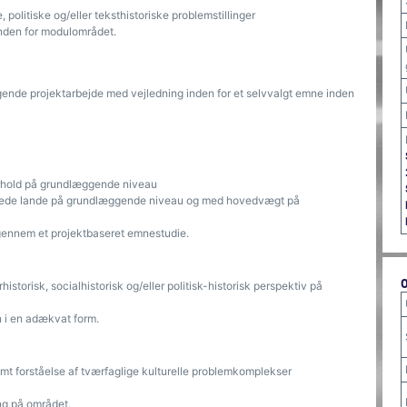
, politiske og/eller teksthistoriske problemstillinger
nden for modulområdet.
gende projektarbejde med vejledning inden for et selvvalgt emne inden
orhold på grundlæggende niveau
progede lande på grundlæggende niveau og med hovedvægt på
 gennem et projektbaseret emnestudie.
historisk, socialhistorisk og/eller politisk-historisk perspektiv på
n i en adækvat form.
t forståelse af tværfaglige kulturelle problemkomplekser
ng på området.