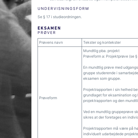
UNDERVISNINGSFORM
Se § 17 i studieordningen.
EKSAMEN
PRØVER
Prøvens navn
Tekster og kontekster
Mundtlig pba. projekt
Prøveform a: Projektprøve (se § 
En mundtlig prøve med udgangspun
gruppe studerende i samarbejde.
eksamen som gruppe.
Projektrapporten i sin helhed b
grundlaget for eksamination og
Prøveform
projektrapporten og den mundtli
Ved en mundtlig gruppeprøve sk
sikres at der foretages en indi
Projektrapporten må være på højs
individuelt udarbejdede projekte