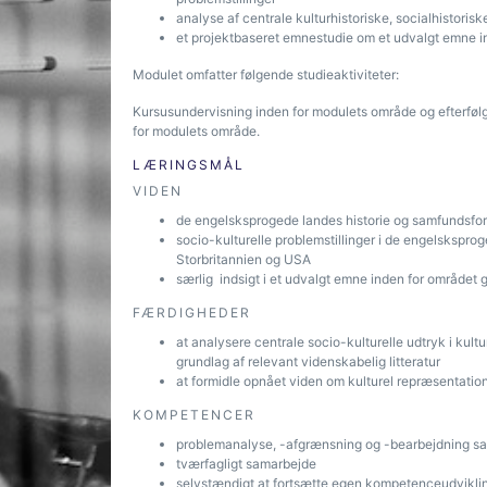
analyse af centrale kulturhistoriske, socialhistoriske
et projektbaseret emnestudie om et udvalgt emne i
Modulet omfatter følgende studieaktiviteter:
Kursusundervisning inden for modulets område og efterføl
for modulets område.
LÆRINGSMÅL
VIDEN
de engelsksprogede landes historie og samfundsf
socio-kulturelle problemstillinger i de engelsks
Storbritannien og USA
særlig indsigt i et udvalgt emne inden for området
FÆRDIGHEDER
at analysere centrale socio-kulturelle udtryk i kultur
grundlag af relevant videnskabelig litteratur
at formidle opnået viden om kulturel repræsentatio
KOMPETENCER
problemanalyse, -afgrænsning og -bearbejdning sam
tværfagligt samarbejde
selvstændigt at fortsætte egen kompetenceudvikli