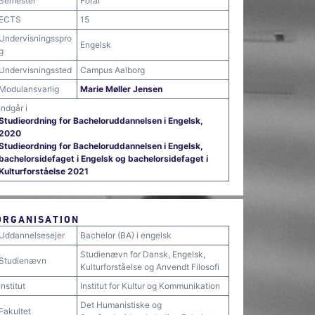
Semester
Forår
ECTS
15
Undervisningsspro
Engelsk
g
Undervisningssted
Campus Aalborg
Modulansvarlig
Marie Møller Jensen
Indgår i
Studieordning for Bacheloruddannelsen i Engelsk,
2020
Studieordning for Bacheloruddannelsen i Engelsk,
bachelorsidefaget i Engelsk og bachelorsidefaget i
Kulturforståelse 2021
ORGANISATION
Uddannelsesejer
Bachelor (BA) i engelsk
Studienævn for Dansk, Engelsk,
Studienævn
Kulturforståelse og Anvendt Filosofi
Institut
Institut for Kultur og Kommunikation
Det Humanistiske og
Fakultet