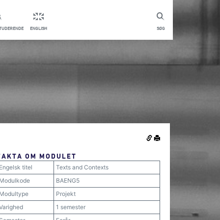
STUDERENDE
ENGLISH
SØG
FAKTA OM MODULET
Engelsk titel
Texts and Contexts
Modulkode
BAENG5
Modultype
Projekt
Varighed
1 semester