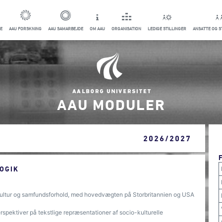
E
AAU FORSKNING
AAU SAMARBEJDE
OM AAU
ORGANISATION
LEDIGE STILLINGER
ANSATTE OG 
AAU MODULER
2026/2027
OGIK
, kultur og samfundsforhold, med hovedvægten på Storbritannien og USA
erspektiver på tekstlige repræsentationer af socio-kulturelle