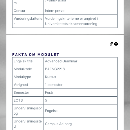
7-trins-skala
m
Censur
Intern prøve
Vurderingskriterie
Vurderingskriterierne er angivet i
r
Universitetets eksamensordning
FAKTA OM MODULET
Engelsk titel
Advanced Grammar
Modulkode
BAENG2218
Modultype
Kursus
Varighed
1 semester
Semester
Forår
ECTS
5
Undervisningsspr
Engelsk
og
Undervisningsste
Campus Aalborg
d