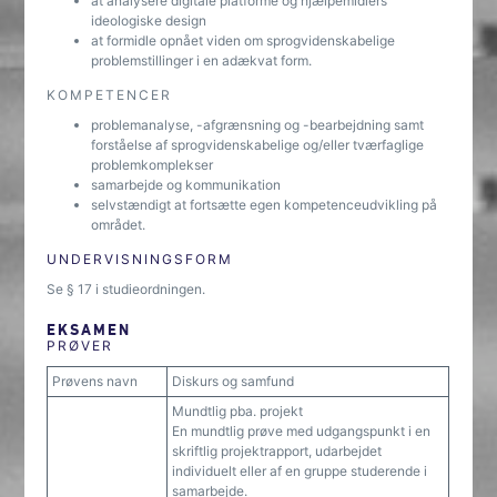
at analysere digitale platforme og hjælpemidlers
ideologiske design
at formidle opnået viden om sprogvidenskabelige
problemstillinger i en adækvat form.
KOMPETENCER
problemanalyse, -afgrænsning og -bearbejdning samt
forståelse af sprogvidenskabelige og/eller tværfaglige
problemkomplekser
samarbejde og kommunikation
selvstændigt at fortsætte egen kompetenceudvikling på
området.
UNDERVISNINGSFORM
Se § 17 i studieordningen.
EKSAMEN
PRØVER
Prøvens navn
Diskurs og samfund
Mundtlig pba. projekt
En mundtlig prøve med udgangspunkt i en
skriftlig projektrapport, udarbejdet
individuelt eller af en gruppe studerende i
samarbejde.