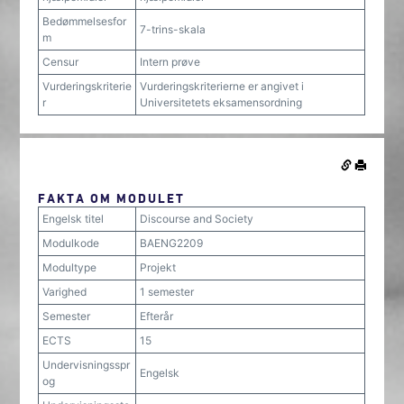
Bedømmelsesfor
7-trins-skala
m
Censur
Intern prøve
Vurderingskriterie
Vurderingskriterierne er angivet i
r
Universitetets eksamensordning
FAKTA OM MODULET
Engelsk titel
Discourse and Society
Modulkode
BAENG2209
Modultype
Projekt
Varighed
1 semester
Semester
Efterår
ECTS
15
Undervisningsspr
Engelsk
og