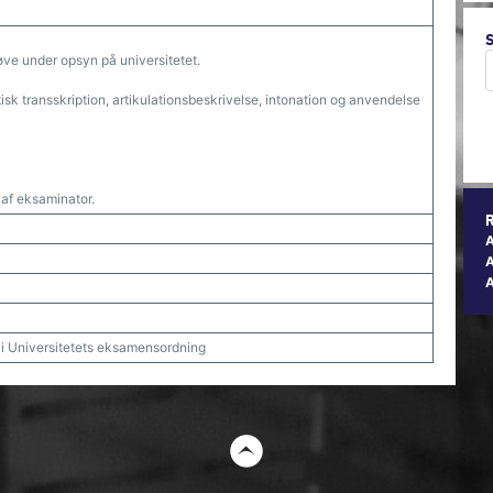
røve under opsyn på universitetet.
isk transskription, artikulationsbeskrivelse, intonation og anvendelse
f eksaminator.
A
t i Universitetets eksamensordning
t