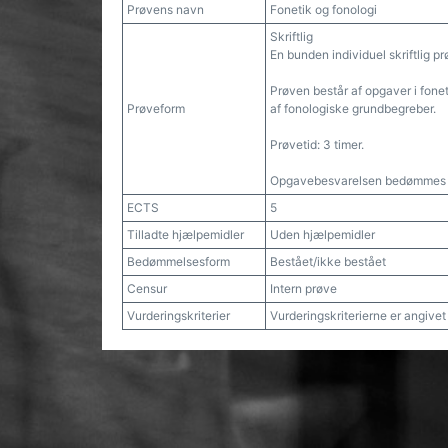
Prøvens navn
Fonetik og fonologi
Skriftlig
En bunden individuel skriftlig p
Prøven består af opgaver i fonet
Prøveform
af fonologiske grundbegreber.
Prøvetid: 3 timer.
Opgavebesvarelsen bedømmes a
ECTS
5
Tilladte hjælpemidler
Uden hjælpemidler
Bedømmelsesform
Bestået/ikke bestået
Censur
Intern prøve
Vurderingskriterier
Vurderingskriterierne er angive