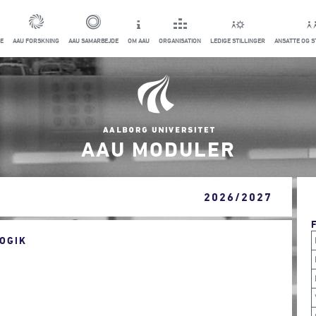
E
AAU FORSKNING
AAU SAMARBEJDE
OM AAU
ORGANISATION
LEDIGE STILLINGER
ANSATTE OG 
AAU MODULER
2026/2027
OGIK