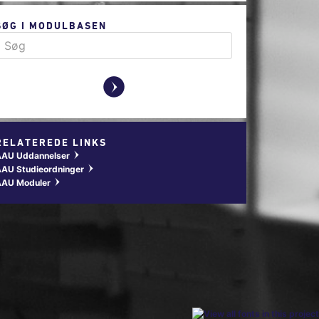
SØG I MODULBASEN
y
RELATEREDE LINKS
AAU Uddannelser
w
AU Studieordninger
w
AAU Moduler
w