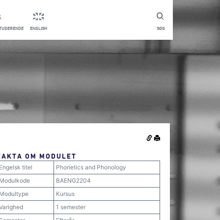
STUDERENDE
ENGLISH
SØG
FAKTA OM MODULET
Engelsk titel
Phonetics and Phonology
Modulkode
BAENG2204
Modultype
Kursus
Varighed
1 semester