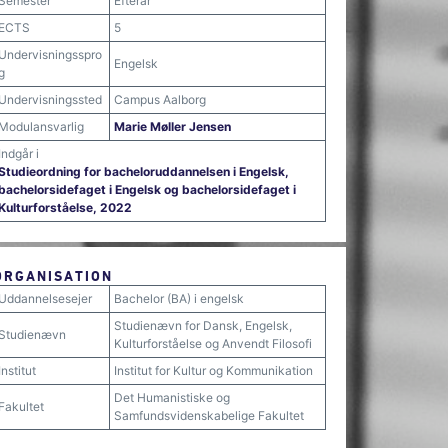
Semester
Efterår
ECTS
5
Undervisningsspro
Engelsk
g
Undervisningssted
Campus Aalborg
Modulansvarlig
Marie Møller Jensen
Indgår i
Studieordning for bacheloruddannelsen i Engelsk,
bachelorsidefaget i Engelsk og bachelorsidefaget i
Kulturforståelse, 2022
ORGANISATION
Uddannelsesejer
Bachelor (BA) i engelsk
Studienævn for Dansk, Engelsk,
Studienævn
Kulturforståelse og Anvendt Filosofi
Institut
Institut for Kultur og Kommunikation
Det Humanistiske og
Fakultet
Samfundsvidenskabelige Fakultet