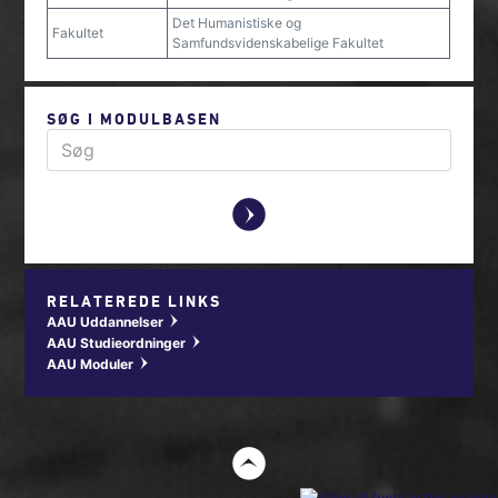
Det Humanistiske og
Fakultet
Samfundsvidenskabelige Fakultet
SØG I MODULBASEN
y
RELATEREDE LINKS
AAU Uddannelser
w
AAU Studieordninger
w
AAU Moduler
w
t