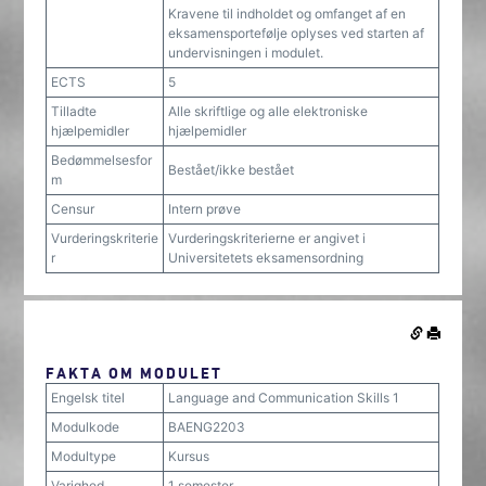
Kravene til indholdet og omfanget af en
eksamensportefølje oplyses ved starten af
undervisningen i modulet.
ECTS
5
Tilladte
Alle skriftlige og alle elektroniske
hjælpemidler
hjælpemidler
Bedømmelsesfor
Bestået/ikke bestået
m
Censur
Intern prøve
Vurderingskriterie
Vurderingskriterierne er angivet i
r
Universitetets eksamensordning
FAKTA OM MODULET
Engelsk titel
Language and Communication Skills 1
Modulkode
BAENG2203
Modultype
Kursus
Varighed
1 semester