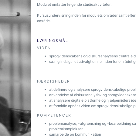
Modulet omfatter følgende studieaktiviteter:
Kursusundervisning inden for modulets områder samt efterf
område.
LÆRINGSMÅL
VIDEN
sprogvidenskabens og diskursanalysens centrale di
særlig indsigt i et udvalgt emne inden for området
FÆRDIGHEDER
at definere og analysere sprogvidenskabelige probl
anvendelse af diskursanalytisk og sprogvidenskab
at analysere digitale platforme og hjælpemidlers id
at formidle opnået viden om sprogvidenskabelige pr
KOMPETENCER
problemanalyse, -afgrænsning og -bearbejdning sam
problemkomplekser
samarbejde og kommunikation