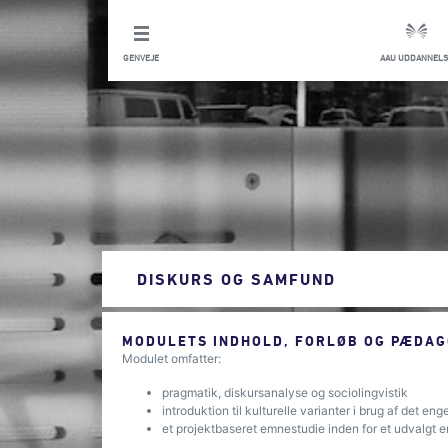
GENVEJE
AAU UDDANNELS
DISKURS OG SAMFUND
MODULETS INDHOLD, FORLØB OG PÆDAG
Modulet omfatter:
pragmatik, diskursanalyse og sociolingvistik
introduktion til kulturelle varianter i brug af det en
et projektbaseret emnestudie inden for et udvalgt 