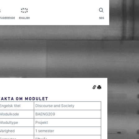
STUDERENDE
ENGLISH
SØG
FAKTA OM MODULET
Engelsk titel
Discourse and Society
Modulkode
BAENG209
Modultype
Projekt
Varighed
1 semester