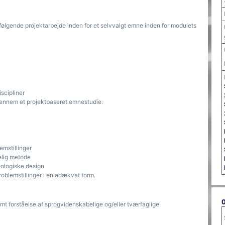
ølgende projektarbejde inden for et selvvalgt emne inden for modulets
scipliner
 gennem et projektbaseret emnestudie.
emstillinger
elig metode
eologiske design
oblemstillinger i en adækvat form.
t forståelse af sprogvidenskabelige og/eller tværfaglige