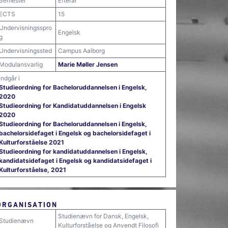
Semester
Efterår
ECTS
15
Undervisningsspro
Engelsk
g
Undervisningssted
Campus Aalborg
Modulansvarlig
Marie Møller Jensen
Indgår i
Studieordning for Bacheloruddannelsen i Engelsk,
2020
Studieordning for Kandidatuddannelsen i Engelsk
2020
Studieordning for Bacheloruddannelsen i Engelsk,
bachelorsidefaget i Engelsk og bachelorsidefaget i
Kulturforståelse 2021
Studieordning for kandidatuddannelsen i Engelsk,
kandidatsidefaget i Engelsk og kandidatsidefaget i
Kulturforståelse, 2021
ORGANISATION
Studienævn for Dansk, Engelsk,
Studienævn
Kulturforståelse og Anvendt Filosofi