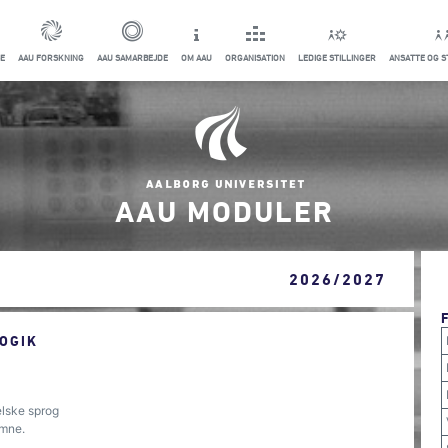
E
AAU FORSKNING
AAU SAMARBEJDE
OM AAU
ORGANISATION
LEDIGE STILLINGER
ANSATTE OG 
AAU MODULER
2026/2027
OGIK
gelske sprog
emne.