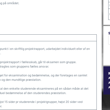
ng på området.
kt i en skriftlig projektrapport, udarbejdet individuelt eller af en
.
rojektrapport i fællesskab, går til eksamen som gruppe.
etragtes som gruppens fælles ansvar.
get for eksamination og bedømmelse, og der foretages en samlet
 og den mundtlige præstation.
A
al den enkelte studerende eksamineres på en sådan måde at det
viduel bedømmelse af den studerendes præstation.
t 15 sider pr studerende i projektgrupper, højst 20 sider ved
r.