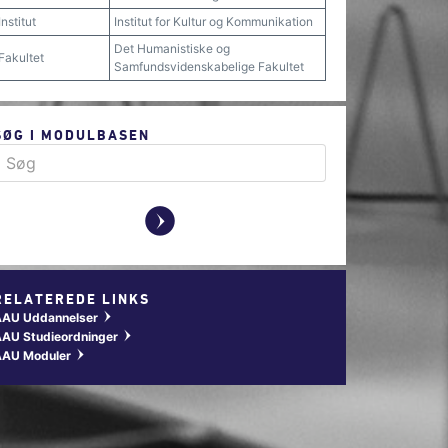
Institut
Institut for Kultur og Kommunikation
Det Humanistiske og
Fakultet
Samfundsvidenskabelige Fakultet
SØG I MODULBASEN
y
RELATEREDE LINKS
AAU Uddannelser
w
AU Studieordninger
w
AAU Moduler
w