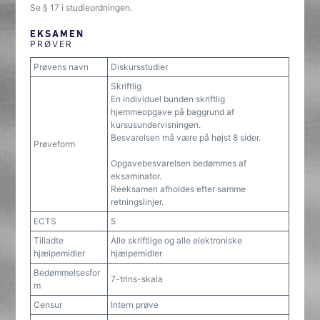
Se § 17 i studieordningen.
EKSAMEN
PRØVER
Prøvens navn
Diskursstudier
Skriftlig
En individuel bunden skriftlig
hjemmeopgave på baggrund af
kursusundervisningen.
Besvarelsen må være på højst 8 sider.
Prøveform
Opgavebesvarelsen bedømmes af
eksaminator.
Reeksamen afholdes efter samme
retningslinjer.
ECTS
5
Tilladte
Alle skriftlige og alle elektroniske
hjælpemidler
hjælpemidler
Bedømmelsesfor
7-trins-skala
m
Censur
Intern prøve