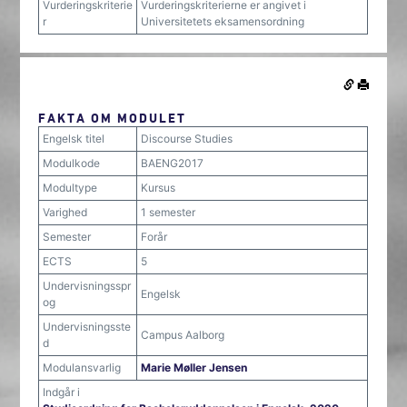
Vurderingskriterie
Vurderingskriterierne er angivet i
r
Universitetets eksamensordning
FAKTA OM MODULET
Engelsk titel
Discourse Studies
Modulkode
BAENG2017
Modultype
Kursus
Varighed
1 semester
Semester
Forår
ECTS
5
Undervisningsspr
Engelsk
og
Undervisningsste
Campus Aalborg
d
Modulansvarlig
Marie Møller Jensen
Indgår i