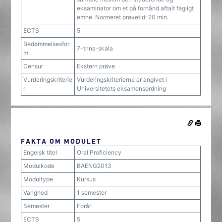
eksaminator om et på forhånd aftalt fagligt
emne. Normeret prøvetid: 20 min.
ECTS
5
Bedømmelsesfor
7-trins-skala
m
Censur
Ekstern prøve
Vurderingskriterie
Vurderingskriterierne er angivet i
r
Universitetets eksamensordning
FAKTA OM MODULET
Engelsk titel
Oral Proficiency
Modulkode
BAENG2013
Modultype
Kursus
Varighed
1 semester
Semester
Forår
ECTS
5