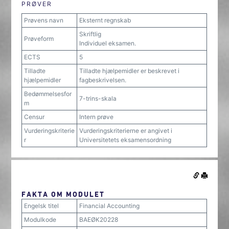
PRØVER
Prøvens navn
Eksternt regnskab
Skriftlig
Prøveform
Individuel eksamen.
ECTS
5
Tilladte
Tilladte hjælpemidler er beskrevet i
hjælpemidler
fagbeskrivelsen.
Bedømmelsesfor
7-trins-skala
m
Censur
Intern prøve
Vurderingskriterie
Vurderingskriterierne er angivet i
r
Universitetets eksamensordning
FAKTA OM MODULET
Engelsk titel
Financial Accounting
Modulkode
BAEØK20228