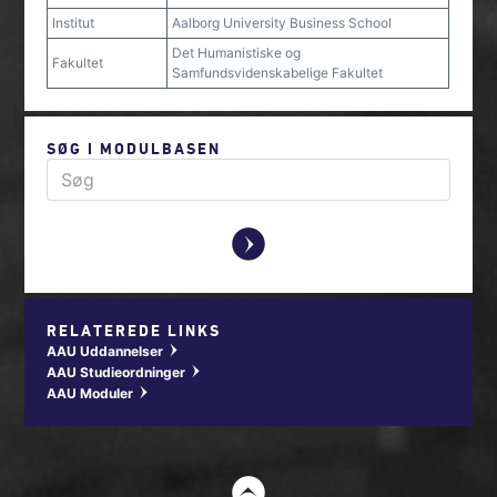
Institut
Aalborg University Business School
Det Humanistiske og
Fakultet
Samfundsvidenskabelige Fakultet
SØG I MODULBASEN
y
RELATEREDE LINKS
AAU Uddannelser
w
AAU Studieordninger
w
AAU Moduler
w
t