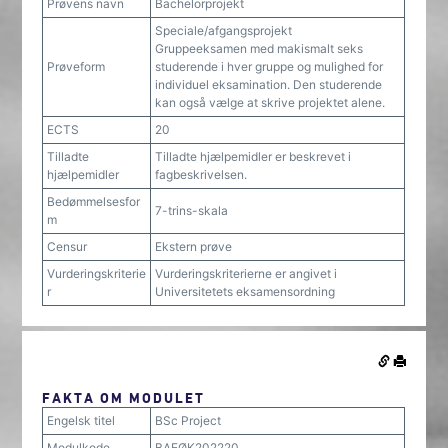
Prøvens navn
Bachelorprojekt
Speciale/afgangsprojekt
Gruppeeksamen med makismalt seks
Prøveform
studerende i hver gruppe og mulighed for
individuel eksamination. Den studerende
kan også vælge at skrive projektet alene.
ECTS
20
Tilladte
Tilladte hjælpemidler er beskrevet i
hjælpemidler
fagbeskrivelsen.
Bedømmelsesfor
7-trins-skala
m
Censur
Ekstern prøve
Vurderingskriterie
Vurderingskriterierne er angivet i
r
Universitetets eksamensordning
FAKTA OM MODULET
Engelsk titel
BSc Project
Modulkode
BAEØK202220