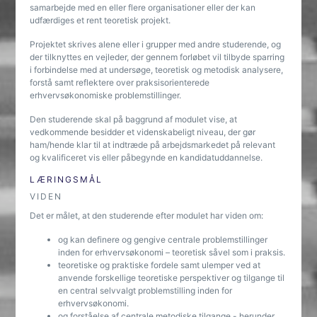
samarbejde med en eller flere organisationer eller der kan
udfærdiges et rent teoretisk projekt.
Projektet skrives alene eller i grupper med andre studerende, og
der tilknyttes en vejleder, der gennem forløbet vil tilbyde sparring
i forbindelse med at undersøge, teoretisk og metodisk analysere,
forstå samt reflektere over praksisorienterede
erhvervsøkonomiske problemstillinger.
Den studerende skal på baggrund af modulet vise, at
vedkommende besidder et videnskabeligt niveau, der gør
ham/hende klar til at indtræde på arbejdsmarkedet på relevant
og kvalificeret vis eller påbegynde en kandidatuddannelse.
LÆRINGSMÅL
VIDEN
Det er målet, at den studerende efter modulet har viden om:
og kan definere og gengive centrale problemstillinger
inden for erhvervsøkonomi – teoretisk såvel som i praksis.
teoretiske og praktiske fordele samt ulemper ved at
anvende forskellige teoretiske perspektiver og tilgange til
en central selvvalgt problemstilling inden for
erhvervsøkonomi.
og forståelse af centrale metodiske tilgange - herunder