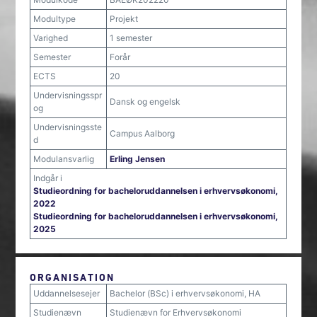
Modultype
Projekt
Varighed
1 semester
Semester
Forår
ECTS
20
Undervisningsspr
Dansk og engelsk
og
Undervisningsste
Campus Aalborg
d
Modulansvarlig
Erling Jensen
Indgår i
Studieordning for bacheloruddannelsen i erhvervsøkonomi,
2022
Studieordning for bacheloruddannelsen i erhvervsøkonomi,
2025
ORGANISATION
Uddannelsesejer
Bachelor (BSc) i erhvervsøkonomi, HA
Studienævn
Studienævn for Erhvervsøkonomi