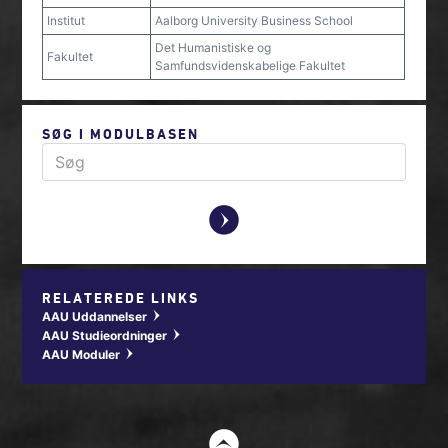
Institut
Aalborg University Business School
Det Humanistiske og
Fakultet
Samfundsvidenskabelige Fakultet
SØG I MODULBASEN
y
RELATEREDE LINKS
AAU Uddannelser
w
AAU Studieordninger
w
AAU Moduler
w
t