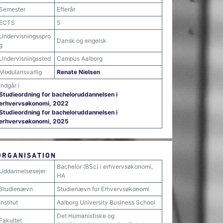
Semester
Efterår
ECTS
5
Undervisningsspro
Dansk og engelsk
g
Undervisningssted
Campus Aalborg
Modulansvarlig
Renate Nielsen
Indgår i
Studieordning for bacheloruddannelsen i
erhvervsøkonomi, 2022
Studieordning for bacheloruddannelsen i
erhvervsøkonomi, 2025
ORGANISATION
Bachelor (BSc) i erhvervsøkonomi,
Uddannelsesejer
HA
Studienævn
Studienævn for Erhvervsøkonomi
Institut
Aalborg University Business School
Det Humanistiske og
Fakultet