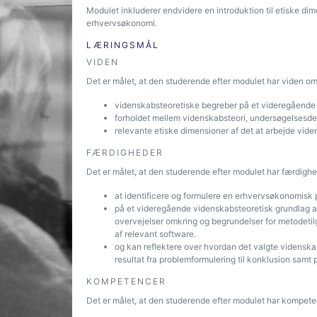
Modulet inkluderer endvidere en introduktion til etiske dime
erhvervsøkonomi.
LÆRINGSMÅL
VIDEN
Det er målet, at den studerende efter modulet har viden om
videnskabsteoretiske begreber på et videregående
forholdet mellem videnskabsteori, undersøgelsesde
relevante etiske dimensioner af det at arbejde vide
FÆRDIGHEDER
Det er målet, at den studerende efter modulet har færdighed
at identificere og formulere en erhvervsøkonomisk p
på et videregående videnskabsteoretisk grundlag a
overvejelser omkring og begrundelser for metodetil
af relevant software.
og kan reflektere over hvordan det valgte videnska
resultat fra problemformulering til konklusion samt 
KOMPETENCER
Det er målet, at den studerende efter modulet har kompeten