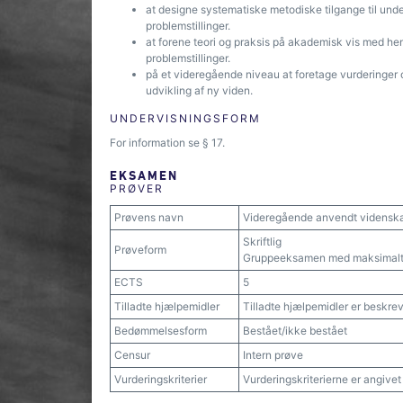
at designe systematiske metodiske tilgange til un
problemstillinger.
at forene teori og praksis på akademisk vis med h
problemstillinger.
på et videregående niveau at foretage vurderinger
udvikling af ny viden.
UNDERVISNINGSFORM
For information se § 17.
EKSAMEN
PRØVER
Prøvens navn
Videregående anvendt videnska
Skriftlig
Prøveform
Gruppeeksamen med maksimalt s
ECTS
5
Tilladte hjælpemidler
Tilladte hjælpemidler er beskrev
Bedømmelsesform
Bestået/ikke bestået
Censur
Intern prøve
Vurderingskriterier
Vurderingskriterierne er angive