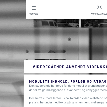
GENVEJE
AAU UDDANNELS
VIDEREGÅENDE ANVENDT VIDENSK
MODULETS INDHOLD, FORLØB OG PÆDAG
Den studerende har forud for dette modul et grundlæggende
derfor fra grundlæggende til avanceret, og udbygges med c
Der sættes i modulet fokus på, hvordan videnskabsteori påv
praksis, herunder med fokus på sammenhæng mellem para