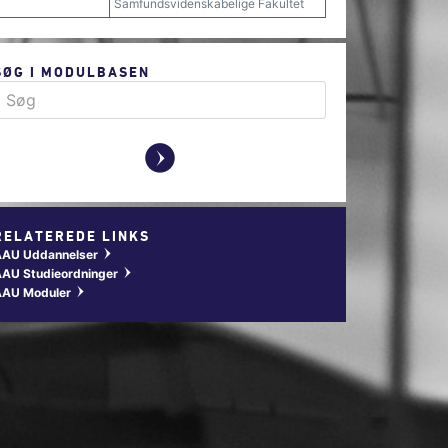
Samfundsvidenskabelige Fakultet
SØG I MODULBASEN
y
RELATEREDE LINKS
AAU Uddannelser
w
AU Studieordninger
w
AAU Moduler
w