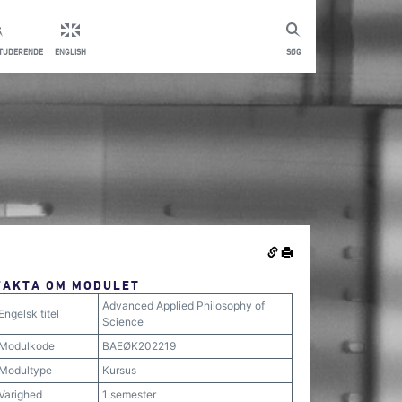
STUDERENDE
ENGLISH
SØG
FAKTA OM MODULET
Advanced Applied Philosophy of
Engelsk titel
Science
Modulkode
BAEØK202219
Modultype
Kursus
Varighed
1 semester