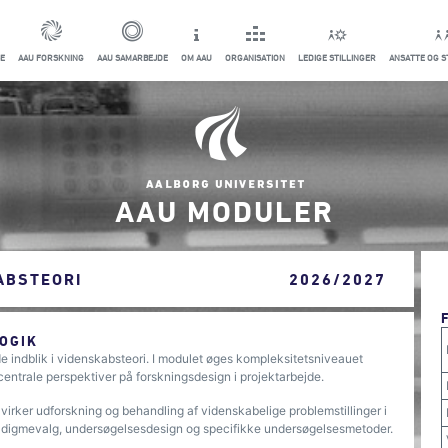
E
AAU FORSKNING
AAU SAMARBEJDE
OM AAU
ORGANISATION
LEDIGE STILLINGER
ANSATTE OG 
AAU MODULER
ABSTEORI
2026/2027
OGIK
 indblik i videnskabsteori. I modulet øges kompleksitetsniveauet
entrale perspektiver på forskningsdesign i projektarbejde.
irker udforskning og behandling af videnskabelige problemstillinger i
digmevalg, undersøgelsesdesign og specifikke undersøgelsesmetoder.