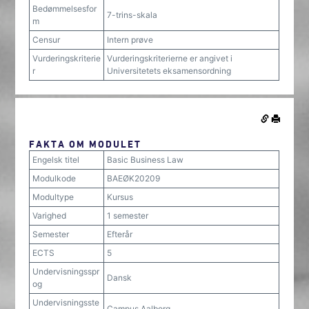
Bedømmelsesfor
7-trins-skala
m
Censur
Intern prøve
Vurderingskriterie
Vurderingskriterierne er angivet i
r
Universitetets eksamensordning
FAKTA OM MODULET
Engelsk titel
Basic Business Law
Modulkode
BAEØK20209
Modultype
Kursus
Varighed
1 semester
Semester
Efterår
ECTS
5
Undervisningsspr
Dansk
og
Undervisningsste
Campus Aalborg