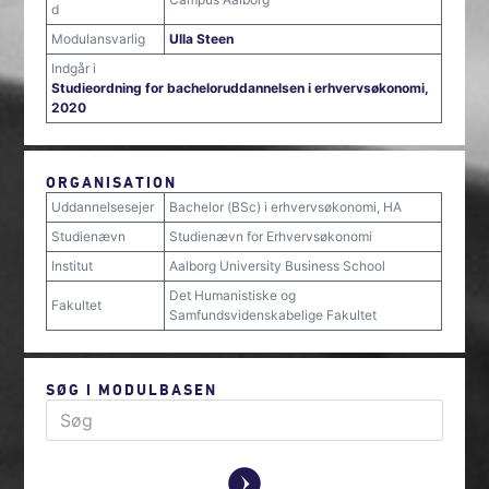
d
Modulansvarlig
Ulla Steen
Indgår i
Studieordning for bacheloruddannelsen i erhvervsøkonomi,
2020
ORGANISATION
Uddannelsesejer
Bachelor (BSc) i erhvervsøkonomi, HA
Studienævn
Studienævn for Erhvervsøkonomi
Institut
Aalborg University Business School
Det Humanistiske og
Fakultet
Samfundsvidenskabelige Fakultet
SØG I MODULBASEN
y