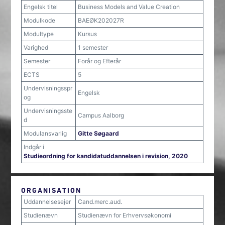
Engelsk titel
Business Models and Value Creation
Modulkode
BAEØK202027R
Modultype
Kursus
Varighed
1 semester
Semester
Forår og Efterår
ECTS
5
Undervisningsspr
Engelsk
og
Undervisningsste
Campus Aalborg
d
Modulansvarlig
Gitte Søgaard
Indgår i
Studieordning for kandidatuddannelsen i revision, 2020
ORGANISATION
Uddannelsesejer
Cand.merc.aud.
Studienævn
Studienævn for Erhvervsøkonomi