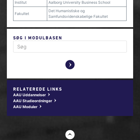
Institut
Aalborg University Business School
Det Humanistiske og
Fakultet
Samfundsvidenskabelige Fakultet
SØG I MODULBASEN
y
RELATEREDE LINKS
AAU Uddannelser
w
AAU Studieordninger
w
AAU Moduler
w
t