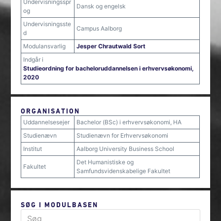
Undervisningsspr
Dansk og engelsk
og
Undervisningsste
Campus Aalborg
d
Modulansvarlig
Jesper Chrautwald Sort
Indgår i
Studieordning for bacheloruddannelsen i erhvervsøkonomi,
2020
ORGANISATION
Uddannelsesejer
Bachelor (BSc) i erhvervsøkonomi, HA
Studienævn
Studienævn for Erhvervsøkonomi
Institut
Aalborg University Business School
Det Humanistiske og
Fakultet
Samfundsvidenskabelige Fakultet
SØG I MODULBASEN