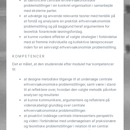
at identificere centrale erhvervsøkonomiske
problemstillinger i en konkret organisation i samarbejde
med eksterne parter.
at udvælge og anvende relevante teorier med henblik på
at forstå og analysere en praktisk erhvervsøkonomisk
problemstilling og på baggrund heraf argumentere for
teoretisk forankrede løsningsforslag.
at kunne vurdere effekter af valgte strategier i forbindelse
med at fremme individuelle og kollektive læreprocesser
inden for en selvvalgt erhvervsøkonomisk problemstilling.
KOMPETENCER
Det er målet, at den studerende efter modulet har kompetencer
til:
at designe metodiske tilgange til at undersøge centrale
erhvervsøkonomiske problemstillinger, samt være i stand
til at reflektere over, hvordan den valgte metodik påvirker
analyser og resultater.
at kunne kommunikere, argumentere og reflektere på
videnskabeligt grundlag over centrale
erhvervsøkonomiske problemstillinger.
at proaktivt inddrage centrale interessenters perspektiv
og viden i forbindelse med undersøgelsen af praksisnære
og teoretiske problemstillinger i relation til en central