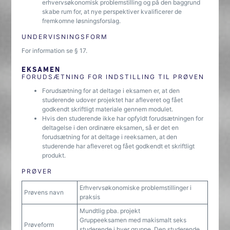
erhvervsøkonomisk problemstilling og på den baggrund
skabe rum for, at nye perspektiver kvalificerer de
fremkomne løsningsforslag.
UNDERVISNINGSFORM
For information se § 17.
EKSAMEN
FORUDSÆTNING FOR INDSTILLING TIL PRØVEN
Forudsætning for at deltage i eksamen er, at den
studerende udover projektet har afleveret og fået
godkendt skriftligt materiale gennem modulet.
Hvis den studerende ikke har opfyldt forudsætningen for
deltagelse i den ordinære eksamen, så er det en
forudsætning for at deltage i reeksamen, at den
studerende har afleveret og fået godkendt et skriftligt
produkt.
PRØVER
Erhvervsøkonomiske problemstillinger i
Prøvens navn
praksis
Mundtlig pba. projekt
Gruppeeksamen med makismalt seks
Prøveform
studerende i hver gruppe. Den studerende