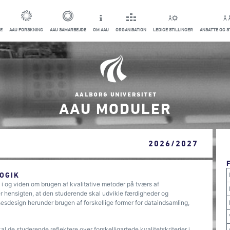
E
AAU FORSKNING
AAU SAMARBEJDE
OM AAU
ORGANISATION
LEDIGE STILLINGER
ANSATTE OG 
AAU MODULER
2026/2027
OGIK
 i og viden om brugen af kvalitative metoder på tværs af
r hensigten, at den studerende skal udvikle færdigheder og
esdesign herunder brugen af forskellige former for dataindsamling,
l de studerende reflektere over forskelligartede kvalitetskriterier i