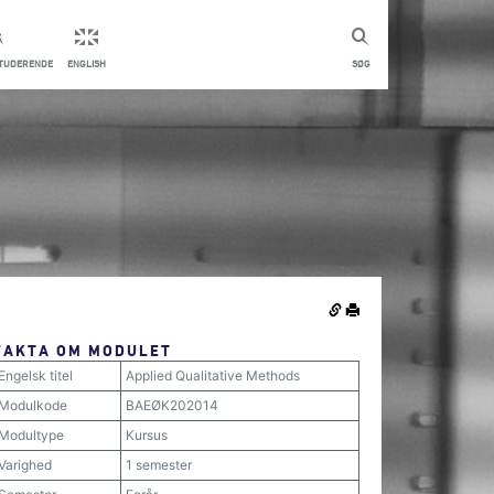
STUDERENDE
ENGLISH
SØG
FAKTA OM MODULET
Engelsk titel
Applied Qualitative Methods
Modulkode
BAEØK202014
Modultype
Kursus
Varighed
1 semester