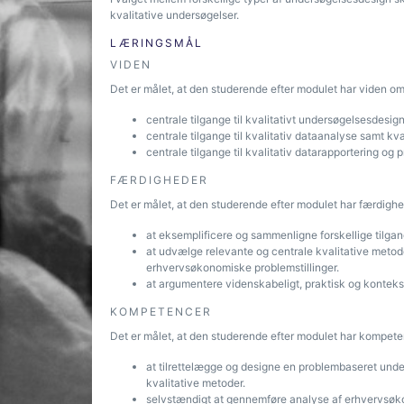
kvalitative undersøgelser.
LÆRINGSMÅL
VIDEN
Det er målet, at den studerende efter modulet har viden om
centrale tilgange til kvalitativt undersøgelsesdesi
centrale tilgange til kvalitativ dataanalyse samt kval
centrale tilgange til kvalitativ datarapportering og 
FÆRDIGHEDER
Det er målet, at den studerende efter modulet har færdighed
at eksemplificere og sammenligne forskellige tilgang
at udvælge relevante og centrale kvalitative metode
erhvervsøkonomiske problemstillinger.
at argumentere videnskabeligt, praktisk og konteks
KOMPETENCER
Det er målet, at den studerende efter modulet har kompeten
at tilrettelægge og designe en problembaseret unde
kvalitative metoder.
selvstændigt at gennemføre analyse af erhvervsøko