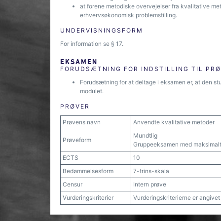
at forene metodiske overvejelser fra kvalitative met
erhvervsøkonomisk problemstilling.
UNDERVISNINGSFORM
For information se § 17.
EKSAMEN
FORUDSÆTNING FOR INDSTILLING TIL PR
Forudsætning for at deltage i eksamen er, at den stu
modulet.
PRØVER
Prøvens navn
Anvendte kvalitative metoder
Mundtlig
Prøveform
Gruppeeksamen med maksimalt s
ECTS
10
Bedømmelsesform
7-trins-skala
Censur
Intern prøve
Vurderingskriterier
Vurderingskriterierne er angive