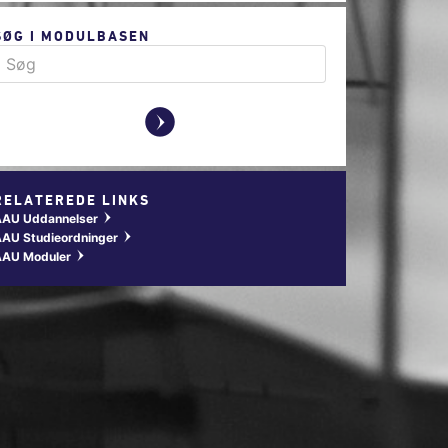
SØG I MODULBASEN
y
RELATEREDE LINKS
AAU Uddannelser
w
AU Studieordninger
w
AAU Moduler
w