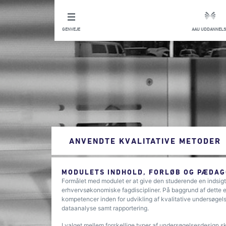
GENVEJE
AAU UDDANNELS
ANVENDTE KVALITATIVE METODER
MODULETS INDHOLD, FORLØB OG PÆDAG
Formålet med modulet er at give den studerende en indsigt
erhvervsøkonomiske fagdiscipliner. På baggrund af dette e
kompetencer inden for udvikling af kvalitative undersøgels
dataanalyse samt rapportering.
I valget mellem forskellige typer af undersøgelsesdesign ska