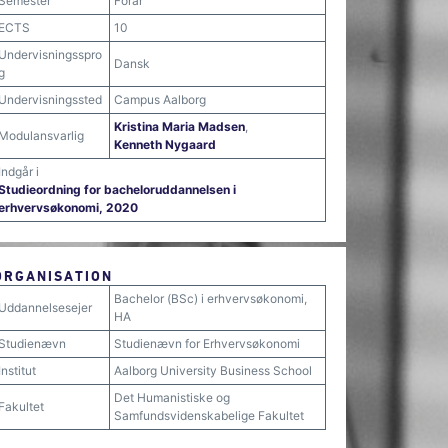
Semester
Forår
ECTS
10
Undervisningsspro
Dansk
g
Undervisningssted
Campus Aalborg
Kristina Maria Madsen
,
Modulansvarlig
Kenneth Nygaard
Indgår i
Studieordning for bacheloruddannelsen i
erhvervsøkonomi, 2020
ORGANISATION
Bachelor (BSc) i erhvervsøkonomi,
Uddannelsesejer
HA
Studienævn
Studienævn for Erhvervsøkonomi
Institut
Aalborg University Business School
Det Humanistiske og
Fakultet
Samfundsvidenskabelige Fakultet