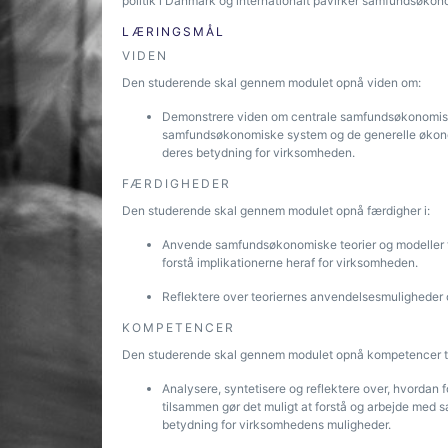
politik i Danmark og internationalt påvirker samfundsøk
LÆRINGSMÅL
VIDEN
Den studerende skal gennem modulet opnå viden om:
Demonstrere viden om centrale samfundsøkonomiske 
samfundsøkonomiske system og de generelle økonomi
deres betydning for virksomheden.
FÆRDIGHEDER
Den studerende skal gennem modulet opnå færdigher i:
Anvende samfundsøkonomiske teorier og modeller t
forstå implikationerne heraf for virksomheden.
Reflektere over teoriernes anvendelsesmuligheder
KOMPETENCER
Den studerende skal gennem modulet opnå kompetencer ti
Analysere, syntetisere og reflektere over, hvordan
tilsammen gør det muligt at forstå og arbejde med
betydning for virksomhedens muligheder.