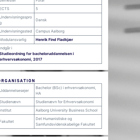
Semester
Forår
ECTS
5
Undervisningsspro
Dansk
g
Undervisningssted
Campus Aalborg
Modulansvarlig
Henrik Find Fladkjær
Indgår i
Studieordning for bacheloruddannelsen i
erhvervsøkonomi, 2017
ORGANISATION
Bachelor (BSc) i erhvervsøkonomi,
Uddannelsesejer
HA
Studienævn
Studienævn for Erhvervsøkonomi
Institut
Aalborg University Business School
Det Humanistiske og
Fakultet
Samfundsvidenskabelige Fakultet