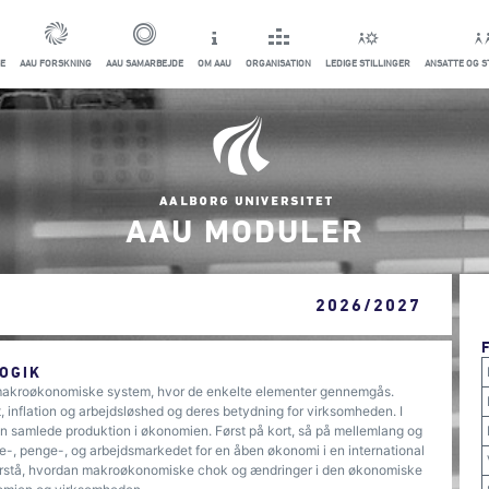
E
AAU FORSKNING
AAU SAMARBEJDE
OM AAU
ORGANISATION
LEDIGE STILLINGER
ANSATTE OG 
AAU MODULER
2026/2027
OGIK
t makroøkonomiske system, hvor de enkelte elementer gennemgås.
nflation og arbejdsløshed og deres betydning for virksomheden. I
n samlede produktion i økonomien. Først på kort, så på mellemlang og
re-, penge-, og arbejdsmarkedet for en åben økonomi i en international
orstå, hvordan makroøkonomiske chok og ændringer i den økonomiske