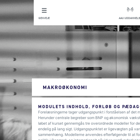
GENVEJE
AAU UDDANNELS
MAKROØKONOMI
MODULETS INDHOLD, FORLØB OG PÆDAG
Forelæsningerne tager udgangspunkt i forståelsen af de
Herunder centrale begreber som BNP og økonomisk vækst, i
løbet af kurset gennemgås tre overordnede modeller for de
endelig på lang sigt. Udgangspunktet er ligevægten på va
sammenhæng. Modellerne anvendes efterfølgende til at f