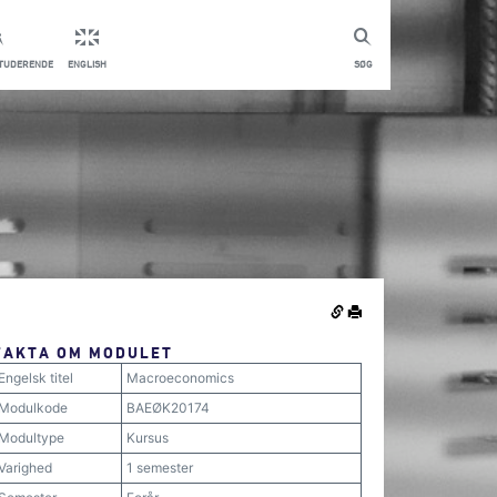
STUDERENDE
ENGLISH
SØG
FAKTA OM MODULET
Engelsk titel
Macroeconomics
Modulkode
BAEØK20174
Modultype
Kursus
Varighed
1 semester