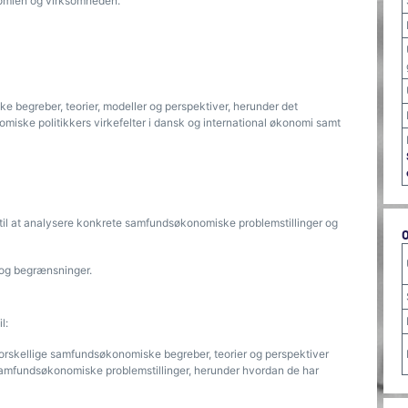
onomien og virksomheden.
begreber, teorier, modeller og perspektiver, herunder det
ske politikkers virkefelter i dansk og international økonomi samt
il at analysere konkrete samfundsøkonomiske problemstillinger og
 og begrænsninger.
l:
 forskellige samfundsøkonomiske begreber, teorier og perspektiver
 samfundsøkonomiske problemstillinger, herunder hvordan de har