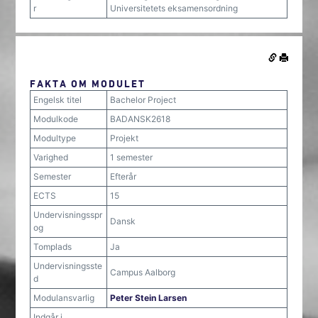
r
Universitetets eksamensordning
FAKTA OM MODULET
Engelsk titel
Bachelor Project
Modulkode
BADANSK2618
Modultype
Projekt
Varighed
1 semester
Semester
Efterår
ECTS
15
Undervisningsspr
Dansk
og
Tomplads
Ja
Undervisningsste
Campus Aalborg
d
Modulansvarlig
Peter Stein Larsen
Indgår i