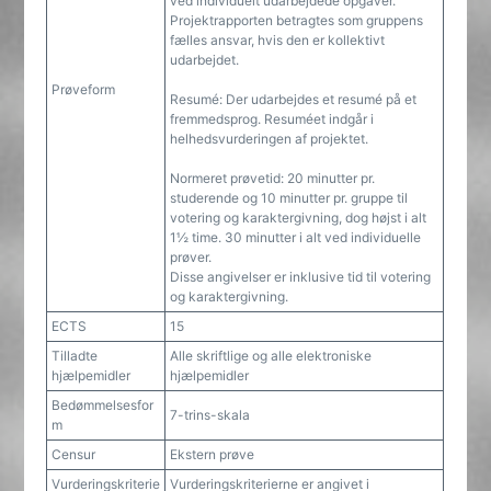
ved individuelt udarbejdede opgaver.
Projektrapporten betragtes som gruppens
fælles ansvar, hvis den er kollektivt
udarbejdet.
Prøveform
Resumé: Der udarbejdes et resumé på et
fremmedsprog. Resuméet indgår i
helhedsvurderingen af projektet.
Normeret prøvetid: 20 minutter pr.
studerende og 10 minutter pr. gruppe til
votering og karaktergivning, dog højst i alt
1½ time. 30 minutter i alt ved individuelle
prøver.
Disse angivelser er inklusive tid til votering
og karaktergivning.
ECTS
15
Tilladte
Alle skriftlige og alle elektroniske
hjælpemidler
hjælpemidler
Bedømmelsesfor
7-trins-skala
m
Censur
Ekstern prøve
Vurderingskriterie
Vurderingskriterierne er angivet i