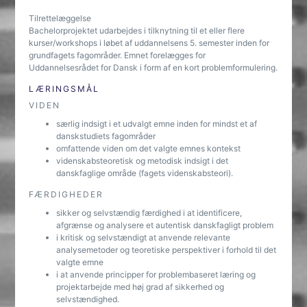
Tilrettelæggelse
Bachelorprojektet udarbejdes i tilknytning til et eller flere
kurser/workshops i løbet af uddannelsens 5. semester inden for
grundfagets fagområder. Emnet forelægges for
Uddannelsesrådet for Dansk i form af en kort problemformulering.
LÆRINGSMÅL
VIDEN
særlig indsigt i et udvalgt emne inden for mindst et af
danskstudiets fagområder
omfattende viden om det valgte emnes kontekst
videnskabsteoretisk og metodisk indsigt i det
danskfaglige område (fagets videnskabsteori).
FÆRDIGHEDER
sikker og selvstændig færdighed i at identificere,
afgrænse og analysere et autentisk danskfagligt problem
i kritisk og selvstændigt at anvende relevante
analysemetoder og teoretiske perspektiver i forhold til det
valgte emne
i at anvende principper for problembaseret læring og
projektarbejde med høj grad af sikkerhed og
selvstændighed.