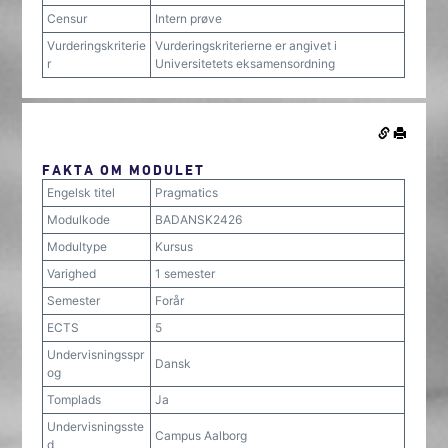
Censur
Intern prøve
Vurderingskriterie
Vurderingskriterierne er angivet i
r
Universitetets eksamensordning
FAKTA OM MODULET
Engelsk titel
Pragmatics
Modulkode
BADANSK2426
Modultype
Kursus
Varighed
1 semester
Semester
Forår
ECTS
5
Undervisningsspr
Dansk
og
Tomplads
Ja
Undervisningsste
Campus Aalborg
d