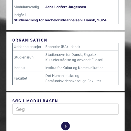
Modulansvarlig
Jens Lohfert Jørgensen
Indgår i
Studieordning for bacheloruddannelsen i Dansk, 2024
ORGANISATION
Uddannelsesejer
Bachelor (BA) i dansk
Studienævn for Dansk, Engelsk,
Studienævn
Kulturforståelse og Anvendt Filosofi
Institut
Institut for Kultur og Kommunikation
Det Humanistiske og
Fakultet
Samfundsvidenskabelige Fakultet
SØG I MODULBASEN
y