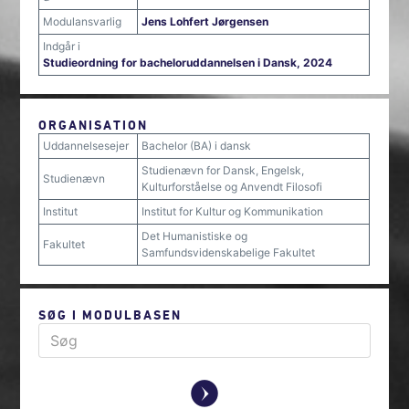
Modulansvarlig
Jens Lohfert Jørgensen
Indgår i
Studieordning for bacheloruddannelsen i Dansk, 2024
ORGANISATION
Uddannelsesejer
Bachelor (BA) i dansk
Studienævn for Dansk, Engelsk,
Studienævn
Kulturforståelse og Anvendt Filosofi
Institut
Institut for Kultur og Kommunikation
Det Humanistiske og
Fakultet
Samfundsvidenskabelige Fakultet
SØG I MODULBASEN
y