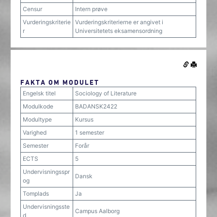
Censur
Intern prøve
Vurderingskriterie
Vurderingskriterierne er angivet i
r
Universitetets eksamensordning
FAKTA OM MODULET
Engelsk titel
Sociology of Literature
Modulkode
BADANSK2422
Modultype
Kursus
Varighed
1 semester
Semester
Forår
ECTS
5
Undervisningsspr
Dansk
og
Tomplads
Ja
Undervisningsste
Campus Aalborg
d