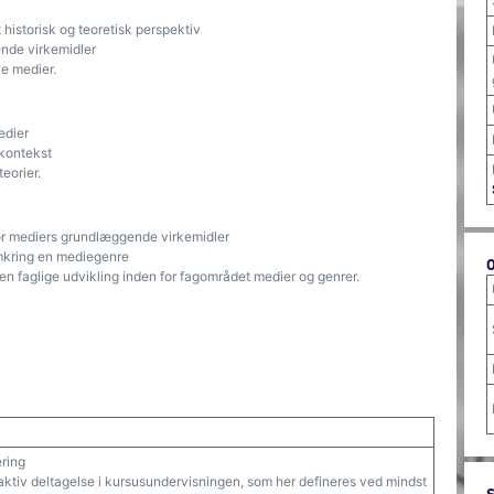
 historisk og teoretisk perspektiv
ende virkemidler
le medier.
edier
 kontekst
eorier.
for mediers grundlæggende virkemidler
omkring en mediegenre
en faglige udvikling inden for fagområdet medier og genrer.
ering
e aktiv deltagelse i kursusundervisningen, som her defineres ved mindst