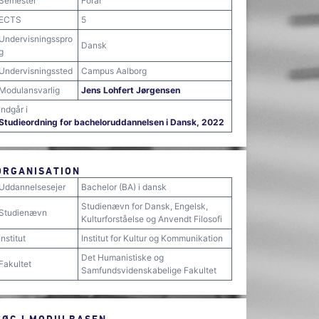
Semester
Forår
ECTS
5
Undervisningsspro
Dansk
g
Undervisningssted
Campus Aalborg
Modulansvarlig
Jens Lohfert Jørgensen
Indgår i
Studieordning for bacheloruddannelsen i Dansk, 2022
ORGANISATION
Uddannelsesejer
Bachelor (BA) i dansk
Studienævn for Dansk, Engelsk,
Studienævn
Kulturforståelse og Anvendt Filosofi
Institut
Institut for Kultur og Kommunikation
Det Humanistiske og
Fakultet
Samfundsvidenskabelige Fakultet
SØG I MODULBASEN