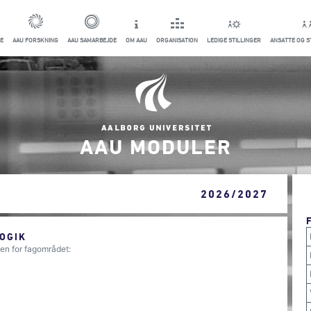
E
AAU FORSKNING
AAU SAMARBEJDE
OM AAU
ORGANISATION
LEDIGE STILLINGER
ANSATTE OG 
AAU MODULER
2026/2027
OGIK
en for fagområdet: