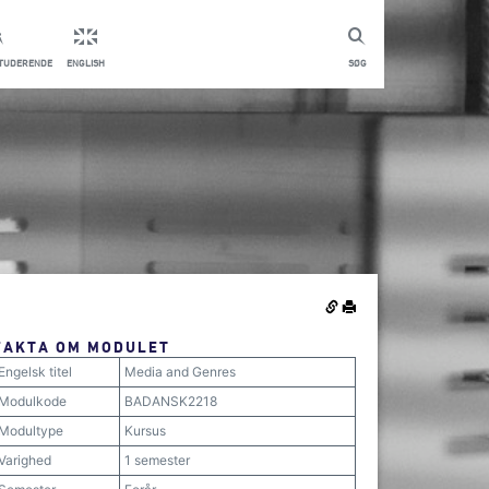
STUDERENDE
ENGLISH
SØG
FAKTA OM MODULET
Engelsk titel
Media and Genres
Modulkode
BADANSK2218
Modultype
Kursus
Varighed
1 semester