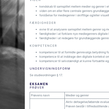
kendskab til samspillet mellem medier og genrer i et
viden om en eller flere centrale genrers grundlægg
forståelse for mediegenrer i skriftlige og/eller visuel
FÆRDIGHEDER
evne til at analysere samspillet mellem genrer og m
færdigheder i at forklare nye mediegenrers digitale
færdigheder i at redegøre for grundlæggende genret
KOMPETENCER
kompetencer til at formidle genrevalgs betydning 
kompetence til at inddrage den digitale kontekst 
kompetencer til selvstændigt at kunne fortsætte eg
UNDERVISNINGSFORM
Se studieordningen § 17.
EKSAMEN
PRØVER
Prøvens navn
Medier og genrer
Aktiv deltagelse/løbende evalu
Prøven består i tilfredsstillend