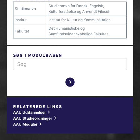
Studienævn for Dansk, Engelsk,
Studienævn
Kulturforståelse og Anvendt Filosofi
Institut
Institut for Kultur og Kommunikation
Det Humanistiske og
Fakultet
Samfundsvidenskabelige Fakultet
SØG I MODULBASEN
y
RELATEREDE LINKS
AAU Uddannelser
w
AAU Studieordninger
w
AAU Moduler
w