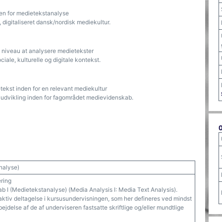
en for medietekstanalyse
, digitaliseret dansk/nordisk mediekultur.
k niveau at analysere medietekster
ciale, kulturelle og digitale kontekst.
ekst inden for en relevant mediekultur
e udvikling inden for fagområdet medievidenskab.
nalyse)
ering
ab I (Medietekstanalyse) (Media Analysis I: Media Text Analysis).
e aktiv deltagelse i kursusundervisningen, som her defineres ved mindst
jdelse af de af underviseren fastsatte skriftlige og/eller mundtlige