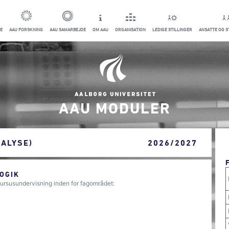
E
AAU FORSKNING
AAU SAMARBEJDE
OM AAU
ORGANISATION
LEDIGE STILLINGER
ANSATTE OG 
AAU MODULER
NALYSE)
2026/2027
OGIK
ursusundervisning inden for fagområdet: