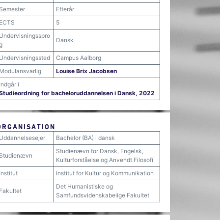
Semester
Efterår
ECTS
5
Undervisningsspro
Dansk
g
Undervisningssted
Campus Aalborg
Modulansvarlig
Louise Brix Jacobsen
Indgår i
Studieordning for bacheloruddannelsen i Dansk, 2022
ORGANISATION
Uddannelsesejer
Bachelor (BA) i dansk
Studienævn for Dansk, Engelsk,
Studienævn
Kulturforståelse og Anvendt Filosofi
Institut
Institut for Kultur og Kommunikation
Det Humanistiske og
Fakultet
Samfundsvidenskabelige Fakultet