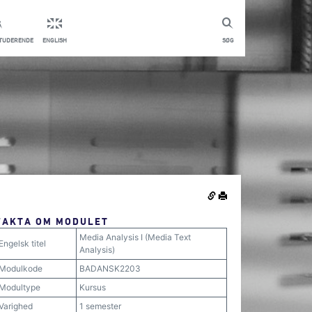
STUDERENDE
ENGLISH
SØG
FAKTA OM MODULET
Media Analysis I (Media Text
Engelsk titel
Analysis)
Modulkode
BADANSK2203
Modultype
Kursus
Varighed
1 semester