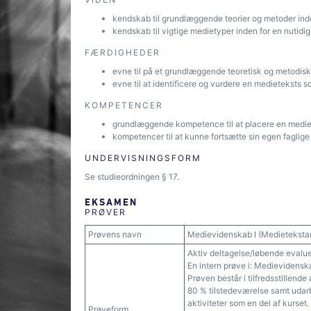
kendskab til grundlæggende teorier og metoder ind
kendskab til vigtige medietyper inden for en nutidig
FÆRDIGHEDER
evne til på et grundlæggende teoretisk og metodis
evne til at identificere og vurdere en medieteksts so
KOMPETENCER
grundlæggende kompetence til at placere en mediet
kompetencer til at kunne fortsætte sin egen faglig
UNDERVISNINGSFORM
Se studieordningen § 17.
EKSAMEN
PRØVER
Prøvens navn
Medievidenskab I (Medieteksta
Aktiv deltagelse/løbende evalu
En intern prøve i: Medievidensk
Prøven består i tilfredsstillend
80 % tilstedeværelse samt udarbe
aktiviteter som en del af kurset.
Prøveform