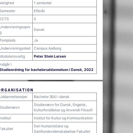
Varighed
1 semester
Semester
Efterår
ECTS
5
Undervisningsspro
Dansk
g
Tomplads
Ja
Undervisningssted
Campus Aalborg
Modulansvarlig
Peter Stein Larsen
Indgår i
Studieordning for bacheloruddannelsen i Dansk, 2022
ORGANISATION
Uddannelsesejer
Bachelor (BA) i dansk
Studienævn for Dansk, Engelsk,
Studienævn
Kulturforståelse og Anvendt Filosofi
Institut
Institut for Kultur og Kommunikation
Det Humanistiske og
Fakultet
Samfundsvidenskabelige Fakultet