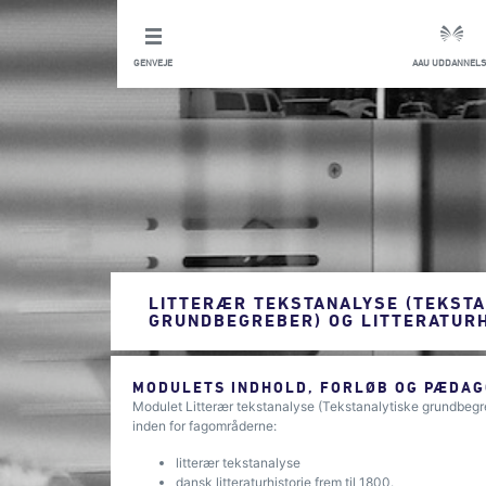
GENVEJE
AAU UDDANNELS
LITTERÆR TEKSTANALYSE (TEKSTA
GRUNDBEGREBER) OG LITTERATURHI
MODULETS INDHOLD, FORLØB OG PÆDAG
Modulet Litterær tekstanalyse (Tekstanalytiske grundbegreb
inden for fagområderne:
litterær tekstanalyse
dansk litteraturhistorie frem til 1800.