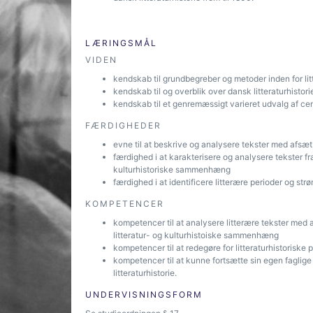
LÆRINGSMÅL
VIDEN
kendskab til grundbegreber og metoder inden for li
kendskab til og overblik over dansk litteraturhisto
kendskab til et genremæssigt varieret udvalg af cent
FÆRDIGHEDER
evne til at beskrive og analysere tekster med afsæt 
færdighed i at karakterisere og analysere tekster fra 
kulturhistoriske sammenhæng
færdighed i at identificere litterære perioder og str
KOMPETENCER
kompetencer til at analysere litterære tekster med
litteratur- og kulturhistoiske sammenhæng
kompetencer til at redegøre for litteraturhistoriske
kompetencer til at kunne fortsætte sin egen faglige
litteraturhistorie.
UNDERVISNINGSFORM