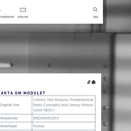
STUDERENDE
ENGLISH
SØG
FAKTA OM MODULET
Literary Text Analysis (Textanalytical
Engelsk titel
Basic Concepts) and Literary History
(Until 1800) I
Modulkode
BADANSK2202
Modultype
Kursus