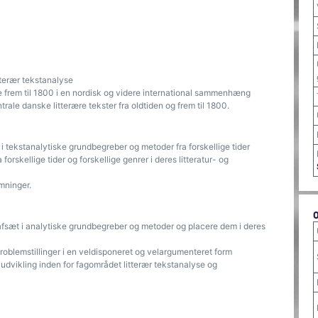
tterær tekstanalyse
rie frem til 1800 i en nordisk og videre international sammenhæng
rale danske litterære tekster fra oldtiden og frem til 1800.
i tekstanalytiske grundbegreber og metoder fra forskellige tider
forskellige tider og forskellige genrer i deres litteratur- og
ømninger.
 afsæt i analytiske grundbegreber og metoder og placere dem i deres
 problemstillinger i en veldisponeret og velargumenteret form
 udvikling inden for fagområdet litterær tekstanalyse og