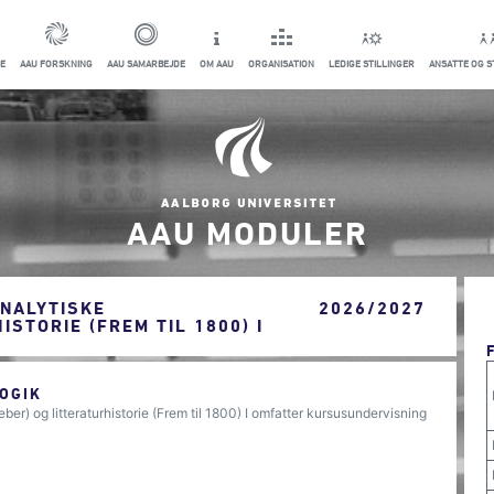
E
AAU FORSKNING
AAU SAMARBEJDE
OM AAU
ORGANISATION
LEDIGE STILLINGER
ANSATTE OG 
AAU MODULER
NALYTISKE
2026/2027
STORIE (FREM TIL 1800) I
OGIK
er) og litteraturhistorie (Frem til 1800) I omfatter kursusundervisning