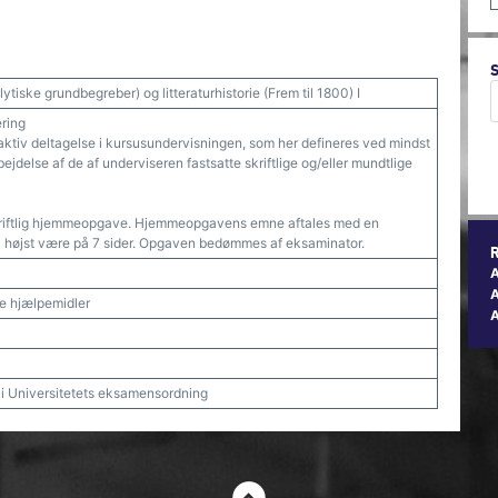
ytiske grundbegreber) og litteraturhistorie (Frem til 1800) I
ering
e aktiv deltagelse i kursusundervisningen, som her defineres ved mindst
jdelse af de af underviseren fastsatte skriftlige og/eller mundtlige
skriftlig hjemmeopgave. Hjemmeopgavens emne aftales med en
højst være på 7 sider. Opgaven bedømmes af eksaminator.
A
ske hjælpemidler
t i Universitetets eksamensordning