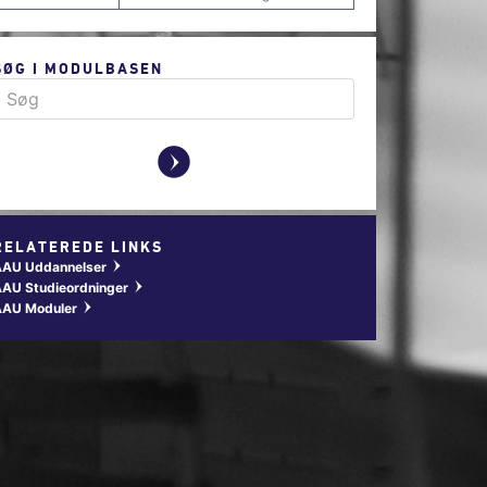
SØG I MODULBASEN
y
RELATEREDE LINKS
AAU Uddannelser
w
AU Studieordninger
w
AAU Moduler
w