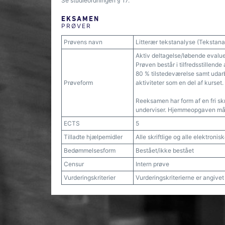
Se studieordningen § 17.
EKSAMEN
PRØVER
Prøvens navn
Litterær tekstanalyse (Tekstanal
Aktiv deltagelse/løbende evalu
Prøven består i tilfredsstillend
80 % tilstedeværelse samt udarbe
Prøveform
aktiviteter som en del af kurset.
Reeksamen har form af en fri 
underviser. Hjemmeopgaven må 
ECTS
5
Tilladte hjælpemidler
Alle skriftlige og alle elektroni
Bedømmelsesform
Bestået/ikke bestået
Censur
Intern prøve
Vurderingskriterier
Vurderingskriterierne er angive