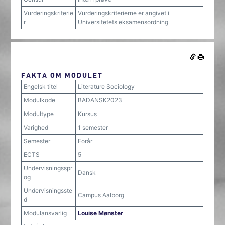
Vurderingskriterie
Vurderingskriterierne er angivet i
r
Universitetets eksamensordning
FAKTA OM MODULET
Engelsk titel
Literature Sociology
Modulkode
BADANSK2023
Modultype
Kursus
Varighed
1 semester
Semester
Forår
ECTS
5
Undervisningsspr
Dansk
og
Undervisningsste
Campus Aalborg
d
Modulansvarlig
Louise Mønster