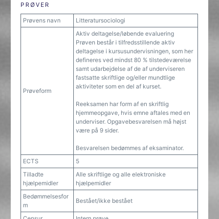
PRØVER
Prøvens navn
Litteratursociologi
Aktiv deltagelse/løbende evaluering
Prøven består i tilfredsstillende aktiv
deltagelse i kursusundervisningen, som her
defineres ved mindst 80 % tilstedeværelse
samt udarbejdelse af de af underviseren
fastsatte skriftlige og/eller mundtlige
aktiviteter som en del af kurset.
Prøveform
Reeksamen har form af en skriftlig
hjemmeopgave, hvis emne aftales med en
underviser. Opgavebesvarelsen må højst
være på 9 sider.
Besvarelsen bedømmes af eksaminator.
ECTS
5
Tilladte
Alle skriftlige og alle elektroniske
hjælpemidler
hjælpemidler
Bedømmelsesfor
Bestået/ikke bestået
m
Censur
Intern prøve