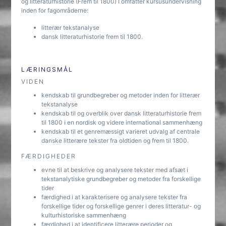
og litteraturhistorie (Frem til 1800) I omfatter kursusundervisning
inden for fagområderne:
litterær tekstanalyse
dansk litteraturhistorie frem til 1800.
LÆRINGSMÅL
VIDEN
kendskab til grundbegreber og metoder inden for litterær
tekstanalyse
kendskab til og overblik over dansk litteraturhistorie frem
til 1800 i en nordisk og videre international sammenhæng
kendskab til et genremæssigt varieret udvalg af centrale
danske litterære tekster fra oldtiden og frem til 1800.
FÆRDIGHEDER
evne til at beskrive og analysere tekster med afsæt i
tekstanalytiske grundbegreber og metoder fra forskellige
tider
færdighed i at karakterisere og analysere tekster fra
forskellige tider og forskellige genrer i deres litteratur- og
kulturhistoriske sammenhæng
færdighed i at identificere litterære perioder og