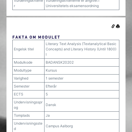
Vurderingskriterie
Vurderingskriterierne er angivet i
r
Universitetets eksamensordning
FAKTA OM MODULET
Literary Text Analysis (Textanalytical Basic
Engelsk titel
Concepts) and Literary History (Until 1800)
I
Modulkode
BADANSK20202
Modultype
Kursus
Varighed
1 semester
Semester
Efterår
ECTS
5
Undervisningsspr
Dansk
og
Tomplads
Ja
Undervisningsste
Campus Aalborg
d