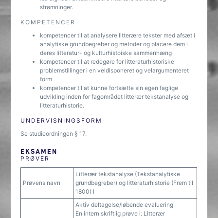
strømninger.
KOMPETENCER
kompetencer til at analysere litterære tekster med afsæt i
analytiske grundbegreber og metoder og placere dem i
deres litteratur- og kulturhistoiske sammenhæng
kompetencer til at redegøre for litteraturhistoriske
problemstillinger i en veldisponeret og velargumenteret
form
kompetencer til at kunne fortsætte sin egen faglige
udvikling inden for fagområdet litterær tekstanalyse og
litteraturhistorie.
UNDERVISNINGSFORM
Se studieordningen § 17.
EKSAMEN
PRØVER
Litterær tekstanalyse (Tekstanalytiske
Prøvens navn
grundbegreber) og litteraturhistorie (Frem til
1800) I
Aktiv deltagelse/løbende evaluering
En intern skriftlig prøve i: Litterær