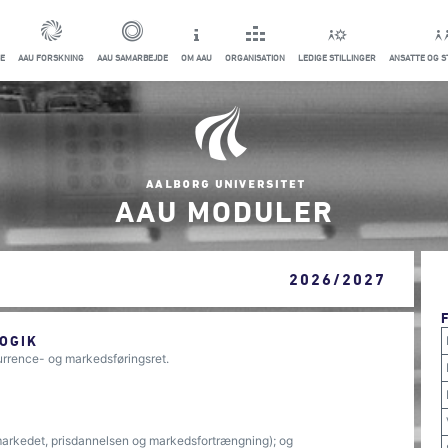
E
AAU FORSKNING
AAU SAMARBEJDE
OM AAU
ORGANISATION
LEDIGE STILLINGER
ANSATTE OG 
AAU MODULER
2026/2027
OGIK
rence- og markedsføringsret.
arkedet, prisdannelsen og markedsfortrængning); og