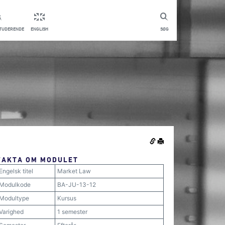
STUDERENDE
ENGLISH
SØG
FAKTA OM MODULET
Engelsk titel
Market Law
Modulkode
BA-JU-13-12
Modultype
Kursus
Varighed
1 semester