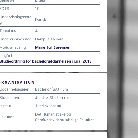
Semester
Efterår
ECTS
10
Undervisningsspro
Dansk
g
Tomplads
Ja
Undervisningssted
Campus Aalborg
Modulansvarlig
Marie Jull Sørensen
Indgår i
Studieordning for bacheloruddannelsen i jura, 2013
ORGANISATION
Uddannelsesejer
Bachelor (BA) i jura
Studienævn
Juridisk Studienævn
Institut
Juridisk Institut
Det Humanistiske og
Fakultet
Samfundsvidenskabelige Fakultet