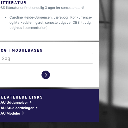
LITTERATUR
BS litteratur er først endelig 3 uger før semesterstart!
Caroline Heide-Jørgensen: Lærebog i Konkurrence-
og Markedsføringsret, seneste udgave (OBS 4. udg.
udgives i sommerferien)
SØG I MODULBASEN
y
RELATEREDE LINKS
AAU Uddannelser
w
AU Studieordninger
w
AAU Moduler
w