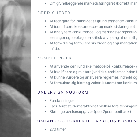
Om grundlæggende markedsføringsret (korrekt ma
FÆRDIGHEDER
At redegøre for indholdet af grundlæggende konkur
At identificere konkurrence- og markedsføringsretli
At analysere konkurrence- og markedsføringsretlige 
løsninger og foretage en kritisk afvejning af de retl
At formidle og formulere sin viden og argumentatio
måde.
KOMPETENCER
At anvende den juridiske metode på konkurrence- o
At kvalificere og relatere juridiske problemer inde
At kunne vurdere og analysere reglernes indhold o
At formulere sig klart og velstruktureret om konku
UNDERVISNINGSFORM
Forelæsninger
Faciliteret studenteraktivitet mellem forelæsningern
Skriftlige øvelsesopgaver (peer2peer feedback)
OMFANG OG FORVENTET ARBEJDSINDSATS
270 timer