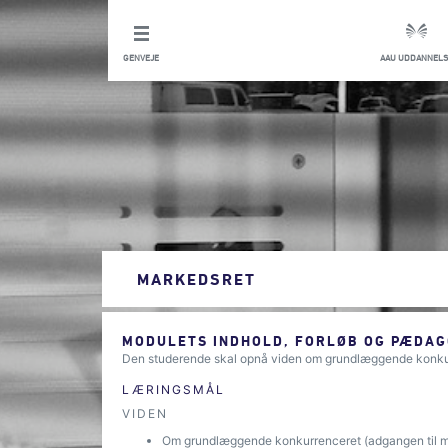
GENVEJE
AAU UDDANNELS
MARKEDSRET
MODULETS INDHOLD, FORLØB OG PÆDAG
Den studerende skal opnå viden om grundlæggende konkur
LÆRINGSMÅL
VIDEN
Om grundlæggende konkurrenceret (adgangen til m