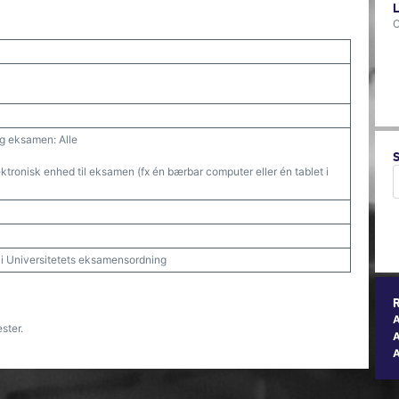
O
lig eksamen: Alle
tronisk enhed til eksamen (fx én bærbar computer eller én tablet i
t i Universitetets eksamensordning
ster.
A