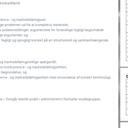
rkedsadfærd)
rence- og markedsføringsret;
ge problemer ud fra et komplekst materiale;
problemstillinger, argumentere for forskellige fagligt begrundede
ige argumenter; og
n fagligt og sprogligt korrekt på en struktureret og sammenhængende
g markedsføringsretlige spørgsmål;
n for konkurrence- og markedsføringsretten;
g begrundelse; og
rrence- og markedsføringsretten med anvendelse af korrekt terminologi.
e – foregår blandt andet i administrativt fastsatte studiegrupper.