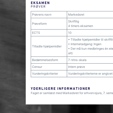
EKSAMEN
PRØVER
Prøvens navn
Markedsret
Skriftlig
Prøveform
4 timers eksamen
ECTS
10
• Tilladte hjælpemidler til skrift
• Internetadgang: Ingen
Tilladte hjælpemidler
• Der må kun medbringes én elek
alt)
Bedømmelsesform
7-trins-skala
Censur
Intern prøve
Vurderingskriterier
Vurderingskriterierne er angive
YDERLIGERE INFORMATIONER
Faget er samlæst med Markedsret for erhvervsjura, 7. seme