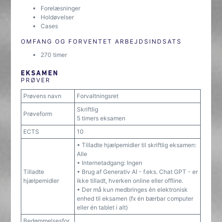
Forelæsninger
Holdøvelser
Cases
OMFANG OG FORVENTET ARBEJDSINDSATS
270 timer
EKSAMEN
PRØVER
Prøvens navn
Forvaltningsret
Skriftlig
Prøveform
5 timers eksamen
ECTS
10
• Tilladte hjælpemidler til skriftlig eksamen:
Alle
• Internetadgang: Ingen
Tilladte
• Brug af Generativ AI - f.eks. Chat GPT - er
hjælpemidler
ikke tilladt, hverken online eller offline.
• Der må kun medbringes én elektronisk
enhed til eksamen (fx én bærbar computer
eller én tablet i alt)
Bedømmelsesfor