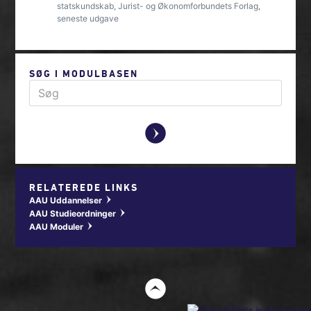
statskundskab, Jurist- og Økonomforbundets Forlag,
seneste udgave
SØG I MODULBASEN
y
RELATEREDE LINKS
AAU Uddannelser
w
AAU Studieordninger
w
AAU Moduler
w
t