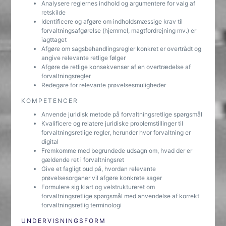
Analysere reglernes indhold og argumentere for valg af
retskilde
Identificere og afgøre om indholdsmæssige krav til
forvaltningsafgørelse (hjemmel, magtfordrejning mv.) er
iagttaget
Afgøre om sagsbehandlingsregler konkret er overtrådt og
angive relevante retlige følger
Afgøre de retlige konsekvenser af en overtrædelse af
forvaltningsregler
Redegøre for relevante prøvelsesmuligheder
KOMPETENCER
Anvende juridisk metode på forvaltningsretlige spørgsmål
Kvalificere og relatere juridiske problemstillinger til
forvaltningsretlige regler, herunder hvor forvaltning er
digital
Fremkomme med begrundede udsagn om, hvad der er
gældende ret i forvaltningsret
Give et fagligt bud på, hvordan relevante
prøvelsesorganer vil afgøre konkrete sager
Formulere sig klart og velstruktureret om
forvaltningsretlige spørgsmål med anvendelse af korrekt
forvaltningsretlig terminologi
UNDERVISNINGSFORM