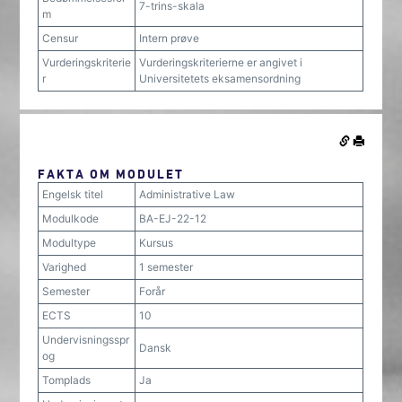
7-trins-skala
m
Censur
Intern prøve
Vurderingskriterie
Vurderingskriterierne er angivet i
r
Universitetets eksamensordning
FAKTA OM MODULET
Engelsk titel
Administrative Law
Modulkode
BA-EJ-22-12
Modultype
Kursus
Varighed
1 semester
Semester
Forår
ECTS
10
Undervisningsspr
Dansk
og
Tomplads
Ja