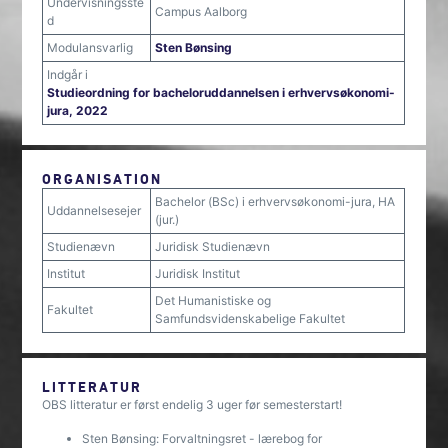
Undervisningsste
Campus Aalborg
d
Modulansvarlig
Sten Bønsing
Indgår i
Studieordning for bacheloruddannelsen i erhvervsøkonomi-
jura, 2022
ORGANISATION
Bachelor (BSc) i erhvervsøkonomi-jura, HA
Uddannelsesejer
(jur.)
Studienævn
Juridisk Studienævn
Institut
Juridisk Institut
Det Humanistiske og
Fakultet
Samfundsvidenskabelige Fakultet
LITTERATUR
OBS litteratur er først endelig 3 uger før semesterstart!
Sten Bønsing: Forvaltningsret - lærebog for